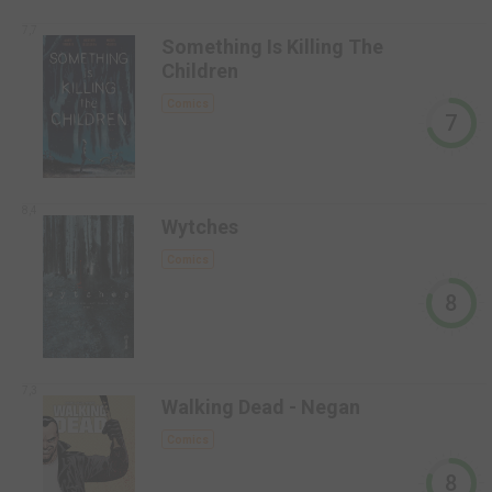
7,7
Something Is Killing The
Children
Comics
7
8,4
Wytches
Comics
8
7,3
Walking Dead - Negan
Comics
8