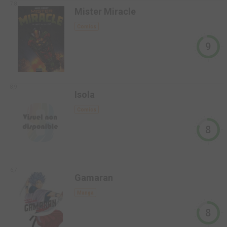
7,8
Mister Miracle
Comics
9
8,9
Isola
Comics
8
6,7
Gamaran
Manga
8