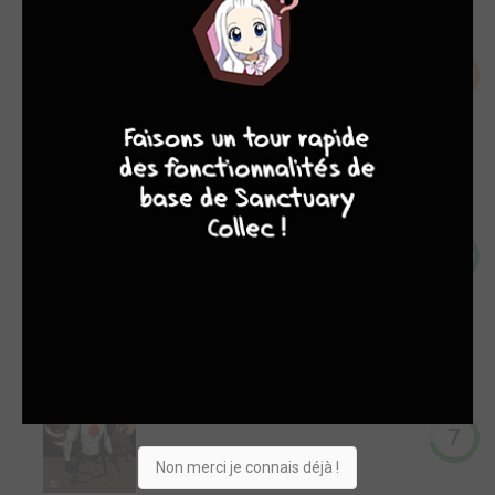
Comics
5
9
8
9
8
4,7
Quartier Lointain
Manga
10
8,6
The Valiant
Comics
7
Non merci je connais déjà !