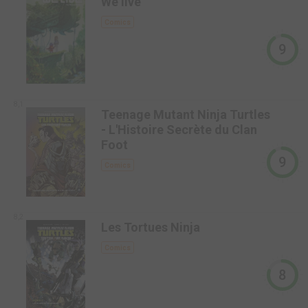
We live
Comics
9
8,1
Teenage Mutant Ninja Turtles
- L'Histoire Secrète du Clan
Foot
9
Comics
8,2
Les Tortues Ninja
Comics
8