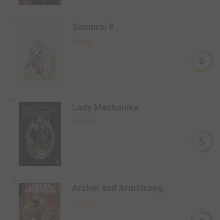
6,9
Samurai 8
Manga
6
6,1
Lady Mechanika
Comics
5
7,4
Archer and Armstrong
Comics