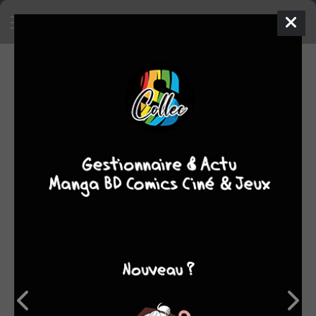
NOTES (48)
Moyenne
5
3
2
1
des
notes
1
2
3
4
5
12
9
7
6
6,92
3
6
7
8
9
10
Trier par
Nomen Omen