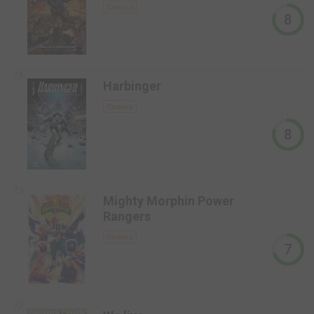
Comics
8
7,8
Harbinger
Comics
8
7,6
Mighty Morphin Power
Rangers
Comics
7
7,3