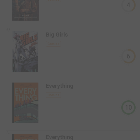
4
6,8
Big Girls
Comics
6
-
Everything
Comics
10
7,3
Everything