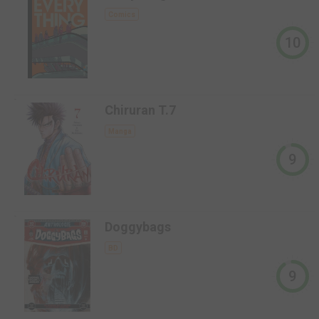
Comics
10
-
Chiruran T.7
Manga
9
-
Doggybags
BD
9