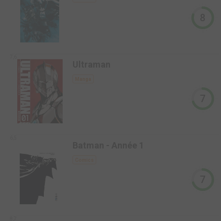
8
7,6
Ultraman
Manga
7
6,5
Batman - Année 1
Comics
7
8,7