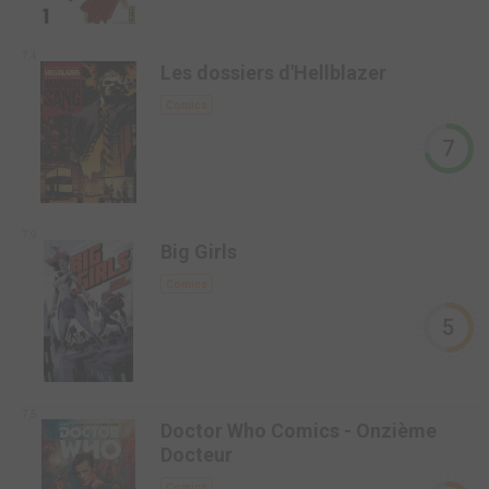
7,4
Les dossiers d'Hellblazer
Comics
7
7,9
Big Girls
Comics
5
7,5
Doctor Who Comics - Onzième
Docteur
Comics