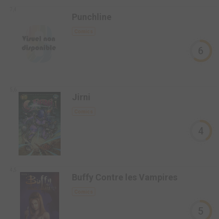
7,4
Punchline
Comics
6
5,6
Jirni
Comics
4
4,5
Buffy Contre les Vampires
Comics
5