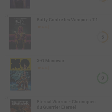
7,5
Buffy Contre les Vampires T.1
Comics
5
-
X-O Manowar
Comics
9
7,8
Eternal Warrior - Chroniques
du Guerrier Éternel