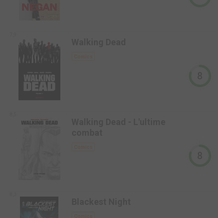
7,9
Walking Dead
Comics
8
8,5
Walking Dead - L'ultime
combat
Comics
8
8,3
Blackest Night
Comics