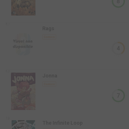
8
8,1
Rags
Comics
4
5,3
Jonna
Comics
7
7,8
The Infinite Loop