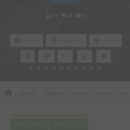
511
48
0
Collection
Shopping list
Je vends
★
★
★
★
★
★
★
★
★
★
Editions
Chapitres
Critiques
Videos
Actu
Une erreur ou un manque sur cette fiche ?
Modifier la fiche
Ajouter un objet