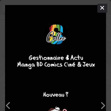
Devil's Lost Soul
4
SIMPLE
mer. 29 oct. 2014
pika
Manga
Shojo
Kaori
YUKI
Kaori YUKI
6
tomes
COMPLÈTE
horreur
drame
fantastique
aventure
action
Magie
À Tokyo, durant le faste Empire du Japon, Sorath, un orphelin
seul survivant d’un tremblement de terre, est recueilli dans la
résidence la “fleur de sang” du baron Kamichika. Sorath tisse
de puissants liens d’amitié avec Garan, le fils et héritier du
baron, et Kiyora, la fiancée de Garan. Ces trois jeunes gens se
jureront une amitié éternelle qui sera bientôt tâchée de sang…
Des sentiments dissimulés, les manœuvres du baron et la