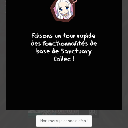
présence d’une beauté énigmatique. Une jeune fille au charme
fascinant et des rencontres fatales… Tout mène à la “nuit de
Walpurgis”, le comble du cauchemar ! »
9
8
9
8
Non merci je connais déjà !
Acheter