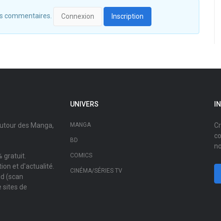
 des commentaires.
Connexion
Inscription
UNIVERS
I
autour des Manga,
MANGA
Cr
co
BD
no
 gratuit.
COMICS
on et d'actualité.
CINÉMA/SÉRIES TV
ad (scan
 sites de