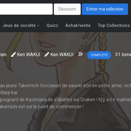
Découvrir
Entrer ma collection
Jeux de société
Quizz
Achat/vente
Top Collections
nen
Ken WAKUI
Ken WAKUI
31
tom
COMPLÈTE
u jeune Takemichi l’occasion de sauver son ex-petite amie, vic
anji-kai.
poignard de Kiyomasa de s’abattre sur Draken ! N’y a-t-il vraime
akemichi est sur le point de commencer !