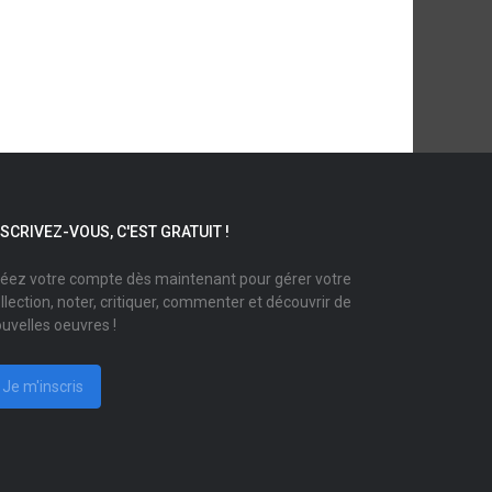
NSCRIVEZ-VOUS, C'EST GRATUIT !
éez votre compte dès maintenant pour gérer votre
llection, noter, critiquer, commenter et découvrir de
uvelles oeuvres !
Je m'inscris