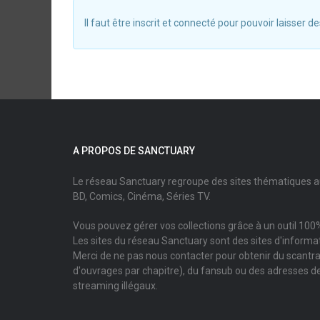
Il faut être inscrit et connecté pour pouvoir laisser
A PROPOS DE SANCTUARY
Le réseau Sanctuary regroupe des sites thématiques 
BD, Comics, Cinéma, Séries TV.
Vous pouvez gérer vos collections grâce à un outil 100%
Les sites du réseau Sanctuary sont des sites d'informati
Merci de ne pas nous contacter pour obtenir du scantr
d'ouvrages par chapitre), du fansub ou des adresses de
streaming illégaux.