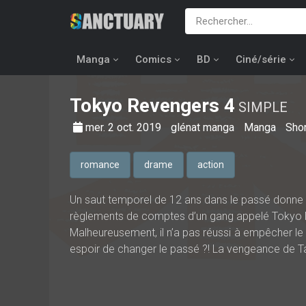
Manga
Comics
BD
Ciné/série
Tokyo Revengers
4
SIMPLE
mer. 2 oct. 2019
glénat manga
Manga
Sho
romance
drame
action
Un saut temporel de 12 ans dans le passé donne a
règlements de comptes d’un gang appelé Tokyo M
Malheureusement, il n’a pas réussi à empêcher le 
espoir de changer le passé ?! La vengeance de T