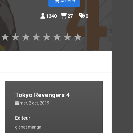
Acheter
1240
27
0
★
★
★
★
★
★
★
★
Tokyo Revengers 4
mer. 2 oct. 2019
Editeur
glénat manga