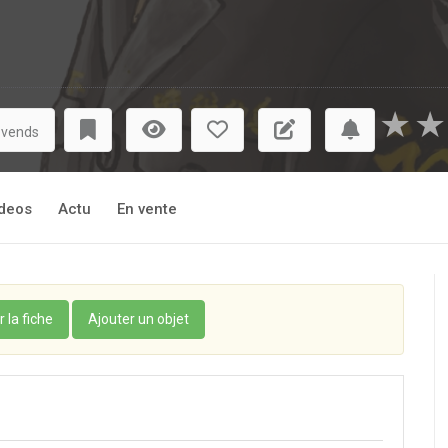
★
★
 vends
deos
Actu
En vente
r la fiche
Ajouter un objet