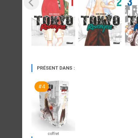
PRÉSENT DANS :
#4
coffret