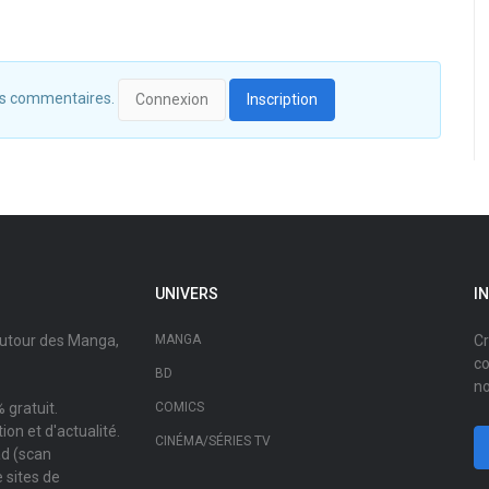
 des commentaires.
Connexion
Inscription
UNIVERS
I
autour des Manga,
MANGA
Cr
co
BD
no
 gratuit.
COMICS
on et d'actualité.
CINÉMA/SÉRIES TV
ad (scan
 sites de