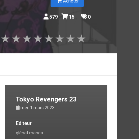
Acheter
579
15
0
★
★
★
★
★
★
★
★
Tokyo Revengers 23
mer. 1 mars 2023
Editeur
glénat manga