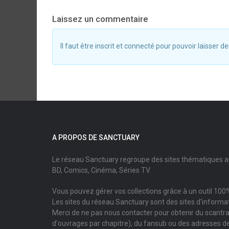
Laissez un commentaire
Il faut être inscrit et connecté pour pouvoir laisser
A PROPOS DE SANCTUARY
Le réseau Sanctuary regroupe des sites thématiques 
BD, Comics, Cinéma, Séries TV.
Vous pouvez gérer vos collections grâce à un outil 100%
Les sites du réseau Sanctuary sont des sites d'informati
Merci de ne pas nous contacter pour obtenir du scantr
d'ouvrages par chapitre), du fansub ou des adresses de