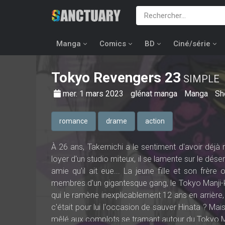
Manga
Comics
BD
Ciné/série
Tokyo Revengers
23
SIMPLE
mer. 1 mars 2023
glénat manga
Manga
Sh
romance
drame
action
À 26 ans, Takemichi a le sentiment d'avoir déjà r
loyer d'un studio miteux, il se lamente sur le dése
amie qu'il ait eue... La jeune fille et son frèr
membres d'un gigantesque gang, le Tokyo Manji-ka
qui le ramène inexplicablement 12 ans en arrière, 
c'était pour lui l'occasion de sauver Hinata ? Mai
mêlé aux complots se tramant autour du Tokyo Ma