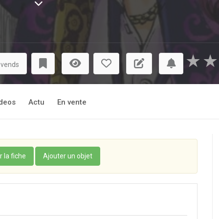
★
★
 vends
deos
Actu
En vente
r la fiche
Ajouter un objet