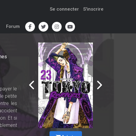
Se connecter
S'inscrire
Forum
mes
 payer le
le petite
ntre les
accident
on. Et si
rablement