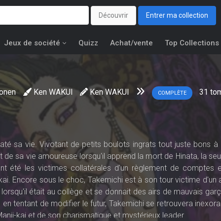
Découvrir
Entrer ma collection
Jeux de société
Quizz
Achat/vente
Top Collections
onen
Ken WAKUI
Ken WAKUI
31
to
COMPLÈTE
até sa vie. Vivotant de petits boulots ingrats tout juste bons à
rt de sa vie amoureuse lorsqu'il apprend la mort de Hinata, la seu
e ont été les victimes collatérales d'un règlement de comptes e
i. Encore sous le choc, Takemichi est à son tour victime d'un 
lorsqu'il était au collège et se donnait des airs de mauvais garç
s en tentant de modifier le futur, Takemichi se retrouvera inexo
nji-kai et de son charismatique et mystérieux leader…