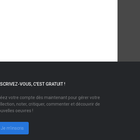
NSCRIVEZ-VOUS, C'EST GRATUIT !
éez votre compte dès maintenant pour gérer votre
llection, noter, critiquer, commenter et découvrir de
uvelles oeuvres !
Je m'inscris