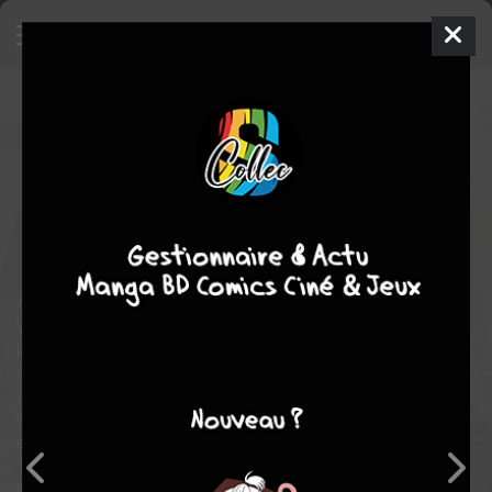
Tokyo Revengers
17
SIMPLE
mer. 16 mars 2022
glénat manga
Manga
Shonen
Ken WAKUI
Ken WAKUI
31
COMPLÈTE
tomes
romance
drame
action
À 26 ans, Takemichi a le sentiment d'avoir déjà raté sa vie.
Vivotant de petits boulots ingrats tout juste bons à payer le
loyer d'un studio miteux, il se lamente sur le désert de sa vie
amoureuse lorsqu'il apprend la mort de Hinata, la seule petite
amie qu'il ait eue... La jeune fille et son frère ont été les victimes
collatérales d'un règlement de comptes entre les membres d'un
gigantesque gang, le Tokyo Manji-kai. Encore sous le choc,
Takemichi est à son tour victime d'un accident qui le ramène
inexplicablement 12 ans en arrière, lorsqu'il était au collège et se