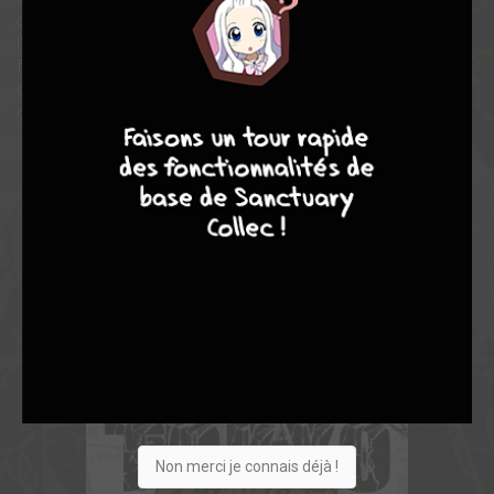
donnait des airs de mauvais garçon. Et si c'était pour lui
l'occasion de sauver Hinata ? Mais en tentant de modifier le
futur, Takemichi se retrouvera inexorablement mêlé aux
complots se tramant autour du Tokyo Manji-kai et de son
7
9
8
9
charismatique et mystérieux leader…
Non merci je connais déjà !