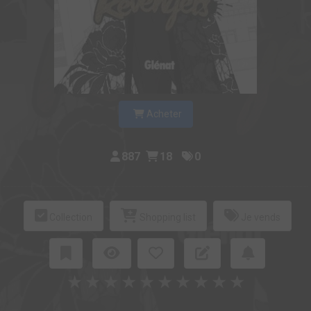
Acheter
887
18
0
Collection
Shopping list
Je vends
★
★
★
★
★
★
★
★
★
★