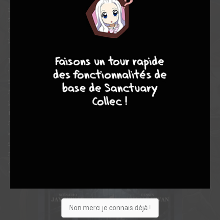
du Salut ». Chacun des chevaliers qui y sont formés, les Egides,
sont assignés à la protection d’une localité. Plus ses faits
d’armes sont glorieux, plus l’Egide sera destiné à protéger de
grandes cités…
7
9
8
9
101e Été du 2e Acte. Au paisible village de Lightyard, rien
n’indique que cette douce journée ensoleillée ne laisse présager
quoi que ce soit d’inquiétant. Le jeune apprenti forgeron Foa est
chargé par son maître d’honorer une livraison d’épées pour la
garde baronniale. Lorsqu’il rentre à son village, malgré ses
inquiétudes, plus de peur que de mal. Finalement, la nuit tombe,
et aucune Moisson n’aura donc lieu en ce jour. L’Egide du
village, Almace, descend de sa tour de guet car sa journée de
surveillance prend fin. Mais pourtant, des braises se forment
dans l’air, le premier signe annonciateur des Moissons se
manifeste, et en même temps, la première Moisson nocturne de
l’histoire…
Non merci je connais déjà !