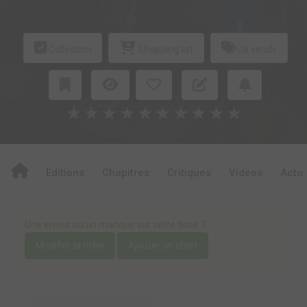
Collection
Shopping list
Je vends
★
★
★
★
★
★
★
★
★
★
Editions
Chapitres
Critiques
Videos
Actu
Une erreur ou un manque sur cette fiche ?
Modifier la fiche
Ajouter un objet