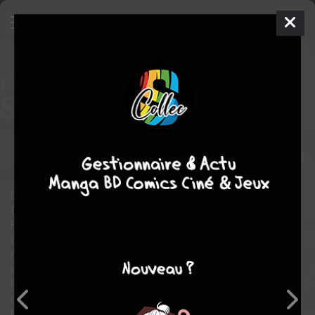
Egregor - Le souffle de la foi
4
SIMPLE
mer. 12 févr. 2020
meian
Global manga
Seinen
Jae-hwan KIM
Jay SKWAR
Heroïc-Fantasy
action
drame
Depuis le début du 2e Acte, il y a environ cent ans, le peuple de
Soteria est plongé dans la crainte. Avant chaque pleine lune, les
Faucheurs, des assassins sans merci, apparaissent au
crépuscule pour perpétrer une « Moisson Sanglante », un
massacre sanguinaire, dans une ville ou un village pris pour
cible au hasard. A la nuit tombée, d’autres individus, les
Ramasseurs, succèdent aux Faucheurs et subtilisent les
cadavres. Dans ce climat de terreur, un ordre de chevalerie a
finalement vu le jour pour lutter contre ces tueries : le « Rempart