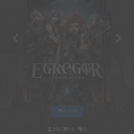
Acheter
203
16
0