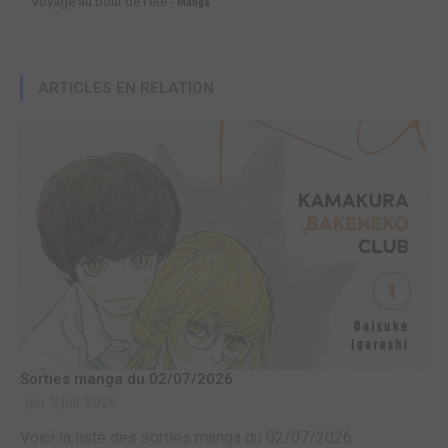
Voyage au bout de l’été -
Manga
ARTICLES EN RELATION
Sorties manga du 02/07/2026
jeu. 2 juil. 2026
Voici la liste des sorties manga du 02/07/2026