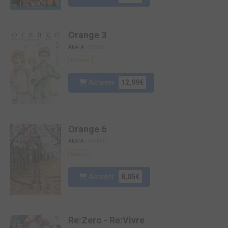
Orange 3
AKATA
/ SIMPLE
Roman
Acheter
12,99€
Orange 6
AKATA
/ SIMPLE
Manga
Acheter
8,05€
Re:Zero - Re:Vivre