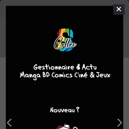
Sorties manga du 11/01/2018
Voici la liste des sorties manga du 11/01/2018
11.01.2018 06:00 par
Skeet
Manga
3864 lectures
NOUVELLES SÉRIES
JEUDI 11 JANVIER 2018
King of Eden 1
KI-OON
/ SIMPLE
Manhwa