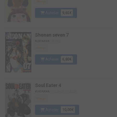
Manga
Acheter
9,65€
Shonan seven 7
KUROKAWA
/ SIMPLE
Manga
Acheter
6,80€
Soul Eater 4
KUROKAWA
/ VOLUMES DOUBLES
Manga
Acheter
10,00€