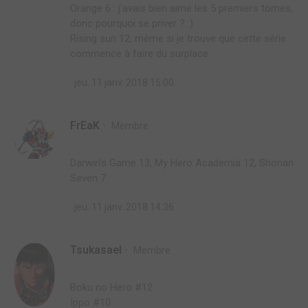
Orange 6 : j'avais bien aimé les 5 premiers tomes,
donc pourquoi se priver ? :)
Rising sun 12, même si je trouve que cette série
commence à faire du surplace.
jeu. 11 janv. 2018 15:00
FrEaK
Membre
Darwin's Game 13, My Hero Academia 12, Shonan
Seven 7
jeu. 11 janv. 2018 14:36
Tsukasael
Membre
Boku no Hero #12
Ippo #10