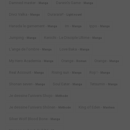
Damned master -
Darwin's Game -
Manga
Manga
Divci Valka -
Durarara!! -
Manga
Light novel
Hanada le garnement -
Im -
Ippo -
Manga
Manga
Manga
Jumping -
Kenichi - Le Disciple Ultime -
Manga
Manga
L'ange de l'ombre -
Love Baka -
Manga
Manga
My Hero Academia -
Orange -
Orange -
Manga
Roman
Manga
Real Account -
Rising sun -
Roji ! -
Manga
Manga
Manga
Shonan seven -
Soul Eater -
Tetsumin -
Manga
Manga
Manga
Je dessine l'univers Shojo -
Méthode
Je dessine l'univers Shônen -
King of Eden -
Méthode
Manhwa
Silver Wolf Blood Bone -
Manga