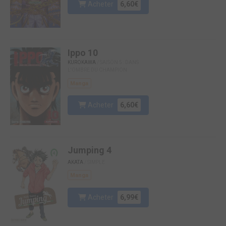
Acheter
6,60€
Ippo 10
KUROKAWA
/ SAISON 5 : DANS
L'OMBRE DU CHAMPION
Manga
Acheter
6,60€
Jumping 4
AKATA
/ SIMPLE
Manga
Acheter
6,99€