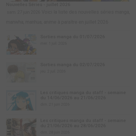
Nouvelles Séries - juillet 2026
Voici la liste des nouvelles séries manga,
sam. 27 juin 2026
manwha, manhua, anime à paraître en juillet 2026
Sorties manga du 01/07/2026
mer. 1 juil. 2026
Sorties manga du 02/07/2026
jeu. 2 juil. 2026
Les critiques manga du staff - semaine
du 14/06/2026 au 21/06/2026
dim. 21 juin 2026
Les critiques manga du staff - semaine
du 21/06/2026 au 28/06/2026
dim. 28 juin 2026