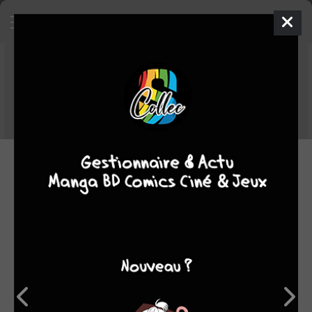
Top COMICS hebdo du 04/03/2024
au 10/03/2024
Voici le TOP des comics les plus ajoutés dans les collections des
membres de Sanctuary entre le 04/03/2024 et le 10/03/2024.
11.03.2024 12:00 par
Blackiruah
Manga
527
lectures