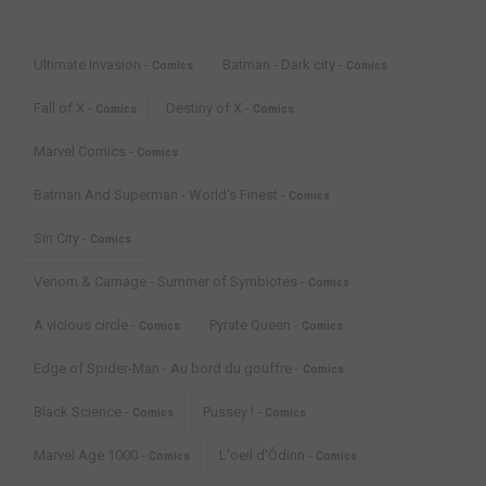
Ultimate Invasion -
Batman - Dark city -
Comics
Comics
Fall of X -
Destiny of X -
Comics
Comics
Marvel Comics -
Comics
Batman And Superman - World's Finest -
Comics
Sin City -
Comics
Venom & Carnage - Summer of Symbiotes -
Comics
A vicious circle -
Pyrate Queen -
Comics
Comics
Edge of Spider-Man - Au bord du gouffre -
Comics
Black Science -
Pussey ! -
Comics
Comics
Marvel Age 1000 -
L'oeil d'Ódinn -
Comics
Comics