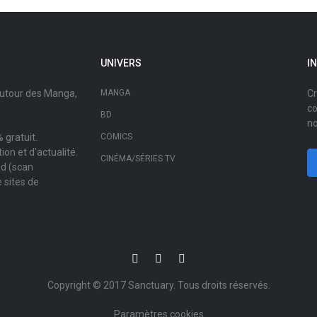
UNIVERS
I
autour des Manga,
MANGA
Cr
co
BD
no
 gratuit.
COMICS
on et d'actualité.
CINÉMA/SÉRIES TV
ad (scan
 sites de
Copyright © 2017
Sanctuary
. Tous droits réservés.
Paramètres cookies