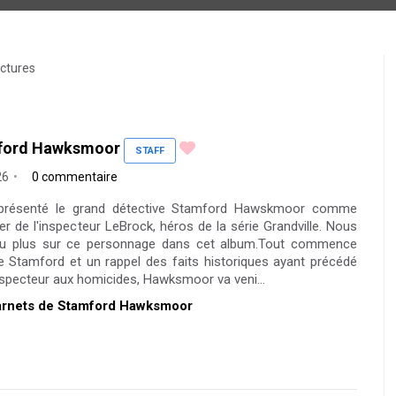
ctures
mford Hawksmoor
STAFF
26
0 commentaire
 présenté le grand détective Stamford Hawskmoor comme
er de l'inspecteur LeBrock, héros de la série Grandville. Nous
peu plus sur ce personnage dans cet album.Tout commence
de Stamford et un rappel des faits historiques ayant précédé
inspecteur aux homicides, Hawksmoor va veni...
 Carnets de Stamford Hawksmoor