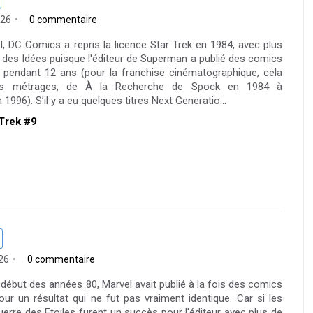
026
0 commentaire
, DC Comics a repris la licence Star Trek en 1984, avec plus
des Idées puisque l'éditeur de Superman a publié des comics
 pendant 12 ans (pour la franchise cinématographique, cela
gs métrages, de À la Recherche de Spock en 1984 à
1996). S’il y a eu quelques titres Next Generatio...
 Trek #9
26
0 commentaire
début des années 80, Marvel avait publié à la fois des comics
our un résultat qui ne fut pas vraiment identique. Car si les
erre des Etoiles furent un succès pour l'éditeur avec plus de