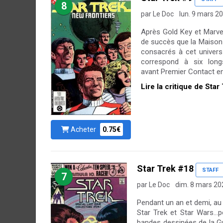
8
par Le Doc
lun. 9 mars 2
Après Gold Key et Marvel
de succès que la Maison 
consacrés à cet univers
correspond à six lon
avant Premier Contact en 
Lire la critique de Star
Acheter
0.75€
Star Trek #18
STAFF
7
par Le Doc
dim. 8 mars 20
Pendant un an et demi, au 
Star Trek et Star Wars...p
bandes dessinées de la Gu