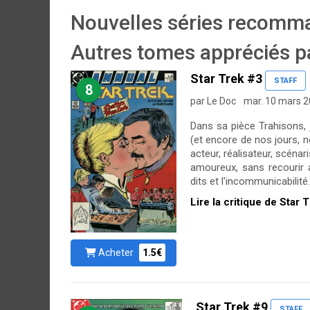
Nouvelles séries recomma
Autres tomes appréciés pa
Star Trek #3
STAFF
8
par Le Doc
mar. 10 mars 
Dans sa pièce Trahisons, 
(et encore de nos jours, n
acteur, réalisateur, scénari
amoureux, sans recourir a
dits et l'incommunicabilité
Lire la critique de Star 
Acheter
1.5€
Star Trek #9
STAFF