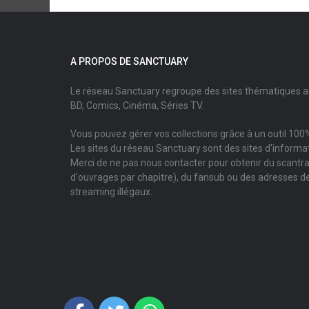
A PROPOS DE SANCTUARY
Le réseau Sanctuary regroupe des sites thématiques 
BD, Comics, Cinéma, Séries TV.
Vous pouvez gérer vos collections grâce à un outil 100%
Les sites du réseau Sanctuary sont des sites d'informati
Merci de ne pas nous contacter pour obtenir du scantr
d'ouvrages par chapitre), du fansub ou des adresses de
streaming illégaux.