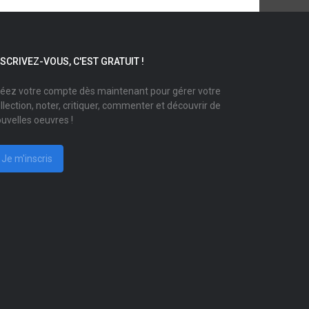
NSCRIVEZ-VOUS, C'EST GRATUIT !
éez votre compte dès maintenant pour gérer votre
llection, noter, critiquer, commenter et découvrir de
uvelles oeuvres !
Je m'inscris