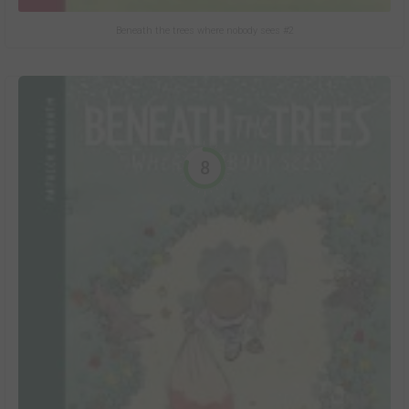
Beneath the trees where nobody sees #2
8