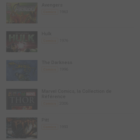
Avengers
1963
Comics
Hulk
1976
Comics
The Darkness
1996
Comics
Marvel Comics, la Collection de
Référence
2006
Comics
Pitt
1993
Comics