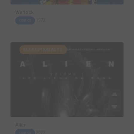
Warlock
1972
COMICS
SUGGESTION AUTO.
Alien
2022
COMICS