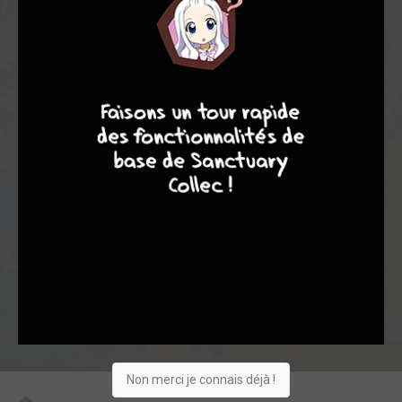
8,19
7,25
8,50
4
4
8
7
8
8
10
218
0
11
6
536
Collection
Envie
Critique
★
★
★
★
★
★
★
★
★
★
Acheter
Non merci je connais déjà !