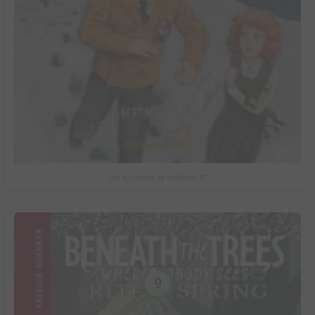
Les mystères de Hobtown #2
9