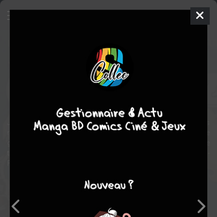
X-Factor
Comics
1986
Dale KEOWN
Mark GRUENWALD
150
tomes
COMPLÈTE
Comics / Super Heros
science fiction
Jean Grey est revenue d’entre les morts et les X-Men des origines
reforment une équipe : X-Factor ! Mais le monde a changé et le
groupe va rencontrer un adversaire à la puissance démesurée : le
terrifiant Apocalypse. Découvrez le premier volume de la série X-
Factor.
Note globale
Les experts
Membres