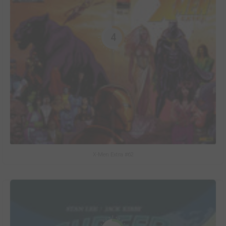
4
X-Men Extra #62