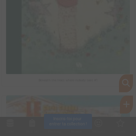
Beneath the trees where nobody sees #1
Inscris-toi pour 
entrer ta collection !
9
Collec
Shop. list
Planning
Animes
Découvrir
Envies