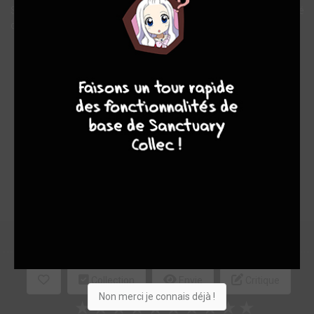
Sa parfaite connaissance du hongrois lui aura aussi valu l’amitié
de Zsa Zsa Gabor.
Note globale
9
7
6
6
Les experts
Membres
-
-
0
0
0
1
0
0
3
18318
Collection
Envie
Critique
Non merci je connais déjà !
★
★
★
★
★
★
★
★
★
★