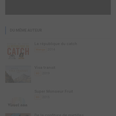
DU MÊME AUTEUR
La république du catch
2014
Manga
Visa transit
2019
BD
Super Monsieur Fruit
2015
BD
De la confiture de myrtilles