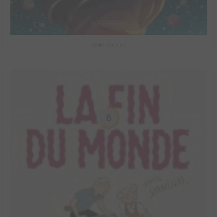
Space Cats #1
6