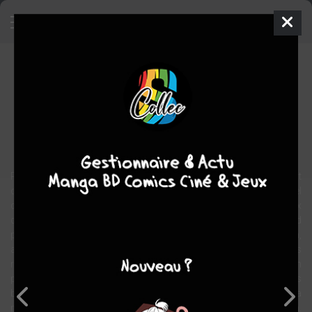
Les carnets de Gordon McGuffin
BD
2009
Nicolas DE CRéCY
Pierre SENGES
1
tome
COMPLÈTE
Biographie
Presque dix ans après la mort de Gordon McGuffin, ses ayant
droits (deux cousines) ont retrouvé dans ses archives l’essentiel
des fameux carnets qu’il affirmait tenir depuis 1985. Ce précieux
document précieux est désormais livré à la sagacité du grand
public. Voilà enfin l’occasion de réhabiliter la figure de McGuffin,
artiste oublié par nos écoles de cinéma et trop souvent absent des
revues de spécialistes. Gordon McGuffin a pourtant été un témoin
privilégié de Hollywood, depuis son âge d’or, jusqu’aux grands
bouleversements des années 1970 et 1980. Il aura été, à sa
manière, un réalisateur et, bien sûr, un scénariste de premier plan.