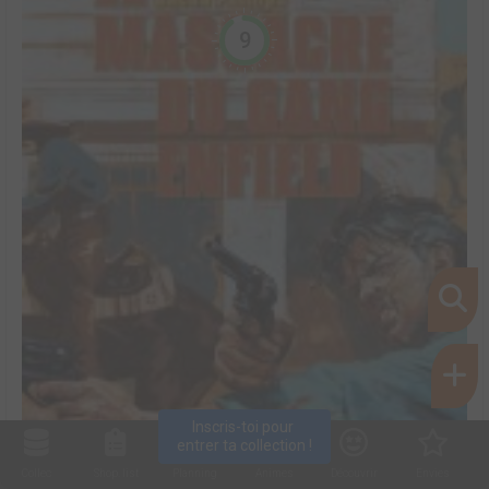
9
Inscris-toi pour 
entrer ta collection !
Collec
Shop. list
Planning
Animes
Découvrir
Envies