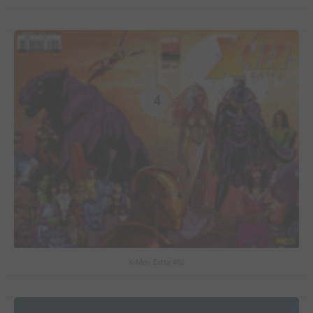
4
X-Men Extra #62