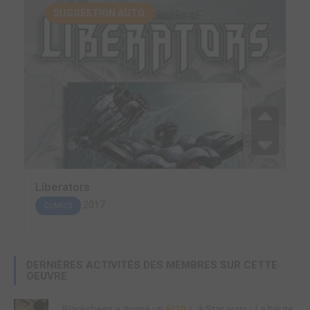
SUGGESTION AUTO.
Liberators
2017
COMICS
DERNIÈRES ACTIVITÉS DES MEMBRES SUR CETTE
OEUVRE
Blacksheep
a donné un
6/10
à
Star wars - La haute