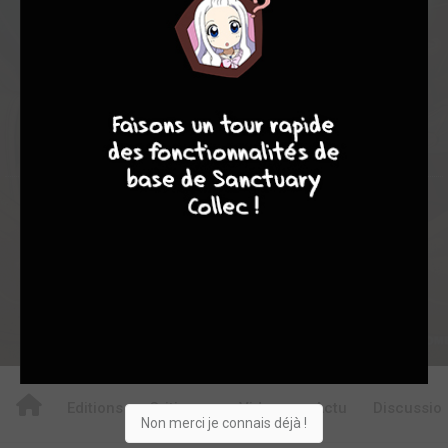
0
4
4
7
8
8
10
123
0
6
1
962
Collection
Envie
Critique
★
★
★
★
★
★
★
★
★
★
Acheter
Editions
Critiques
Videos
Actu
Discussio
Non merci je connais déjà !