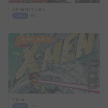
X-Men Hors Série
1996
COMICS
SUGGESTION AUTO.
X-Men
1991
COMICS