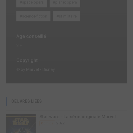
#space opera
#planet opera
#science-fiction
#sf militaire
Age conseillé
8 +
Copyright
© by Marvel / Disney
OEUVRES LIÉES
Star wars - La série originale Marvel
2022
Comics