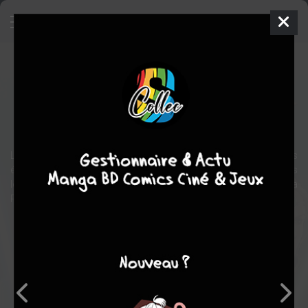
Star wars - La haute République
Comics
2021
Ario ANINDITO
Cavan SCOTT
action
science fiction
La toute nouvelle série Star Wars vous est proposée aussitôt les
épisodes sortis aux États-Unis ! Découvrez la galaxie Star Wars
lorsqu'elle était protégée par les Chevaliers Jedi, en particulier la
Padawan Keeve Trennis et son Maître Sskeer !
Note globale
Les experts
Membres
7,25
-
7,25