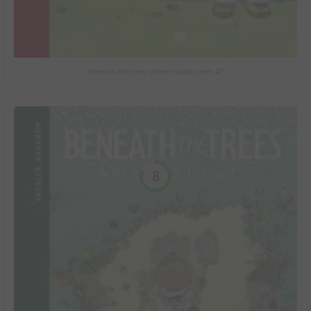
Beneath the trees where nobody sees #2
8