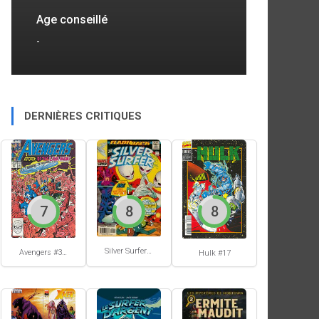
Age conseillé
-
DERNIÈRES CRITIQUES
7
8
8
Silver Surfer #-1
Avengers #305
Hulk #17