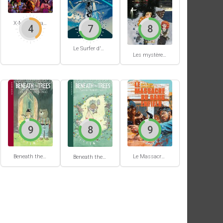
X-Men Extra #62
4
7
8
Le Surfer d'Argent #5
Les mystères de Hobtown #2
9
8
9
Beneath the trees where nobody sees #2
Le Massacre du gang Enfield
Beneath the trees where nobody sees #1