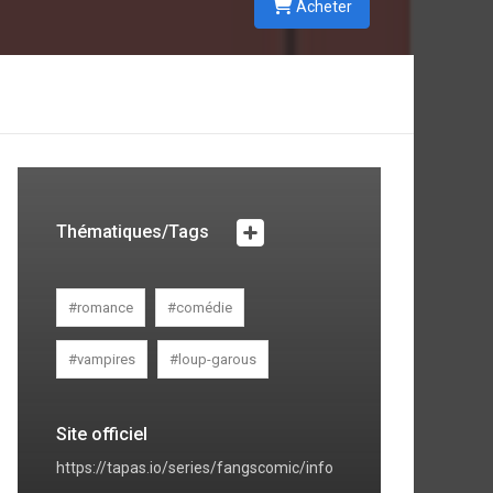
Acheter
d
a
Thématiques/Tags
#romance
#comédie
#vampires
#loup-garous
Site officiel
https://tapas.io/series/fangscomic/info