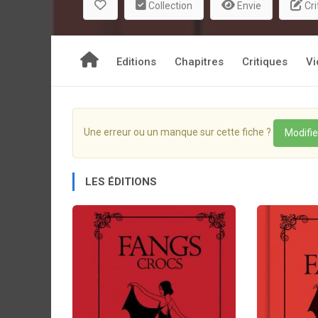
Collection
Envie
Cri
an "engraved" red cloth cover, dyed black page t
with Sarah Andersen's beautiful gothic illustratio
cult classic.
Editions
Chapitres
Critiques
Vi
Une erreur ou un manque sur cette fiche ?
Modifie
LES ÉDITIONS