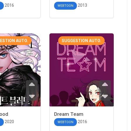
2016
2013
N
WEBTOON
ESTION AUTO.
SUGGESTION AUTO.
lood
Dream Team
2020
2016
N
WEBTOON