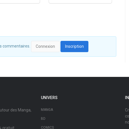
 des commentaires.
Connexion
Inscription
UNIVERS
I
autour des Manga,
MANGA
Cr
co
BD
no
 gratuit.
COMICS