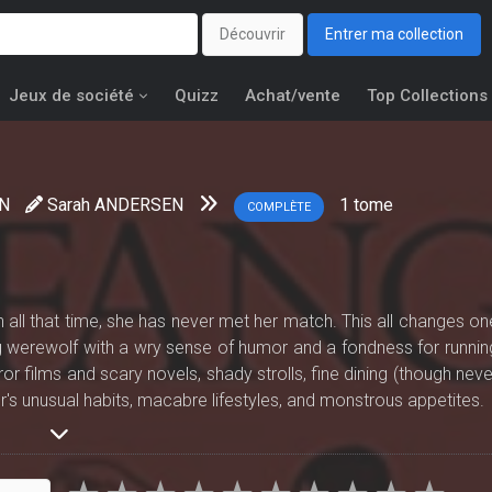
Découvrir
Entrer ma collection
Jeux de société
Quizz
Achat/vente
Top Collections
EN
Sarah ANDERSEN
1
tome
COMPLÈTE
in all that time, she has never met her match. This all changes on
 werewolf with a wry sense of humor and a fondness for runnin
or films and scary novels, shady strolls, fine dining (though neve
r's unusual habits, macabre lifestyles, and monstrous appetites.
, Fangs chronicles the humor, sweetness, and awkwardness o
vastly different. This deluxe hardcover edition of Fangs feature