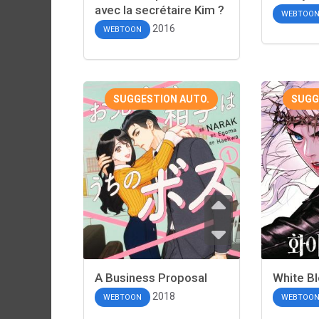
avec la secrétaire Kim ?
WEBTOO
2016
WEBTOON
SUGGESTION AUTO.
SUGG
A Business Proposal
White B
2018
WEBTOON
WEBTOO