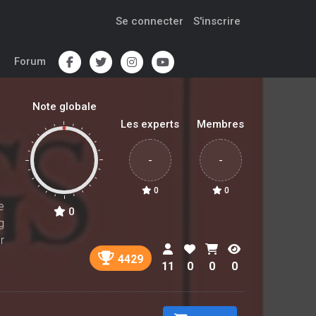
Se connecter
S'inscrire
Forum
Note globale
Les experts
Membres
-
-
0
0
e
0
g
r
4429
11
0
0
0
f
s