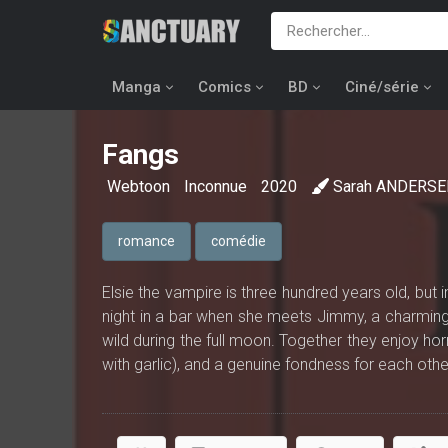
Manga
Comics
BD
Ciné/série
Fangs
Webtoon
Inconnue
2020
Sarah ANDERS
romance
comédie
Elsie the vampire is three hundred years old, but 
night in a bar when she meets Jimmy, a charming
wild during the full moon. Together they enjoy horr
with garlic), and a genuine fondness for each othe
First featured as a webcomic series on Tapas
meeting someone perfectly suited to you but also 