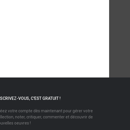
NSCRIVEZ-VOUS, C'EST GRATUIT !
éez votre compte dès maintenant pour gérer votre
llection, noter, critiquer, commenter et découvrir de
uvelles oeuvres !