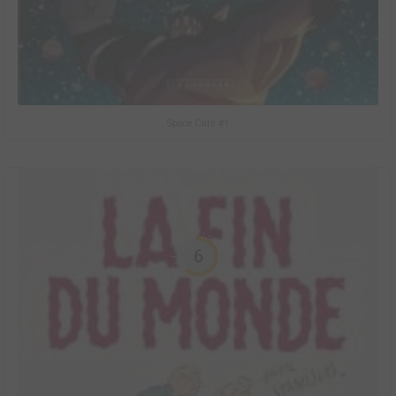
Space Cats #1
6