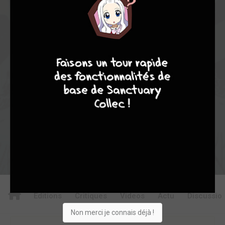
1
0
0
0
0
22053
7
9
8
9
Collection
Envie
Critique
★
★
★
★
★
★
★
★
★
★
Acheter
Editions
Critiques
Videos
Actu
Discussio
Non merci je connais déjà !