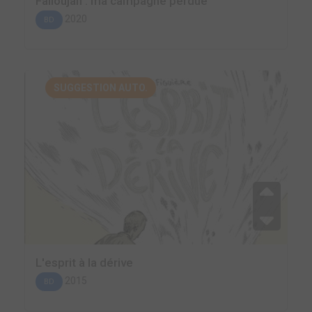
Falloujah : ma campagne perdue
2020
BD
SUGGESTION AUTO.
L'esprit à la dérive
2015
BD