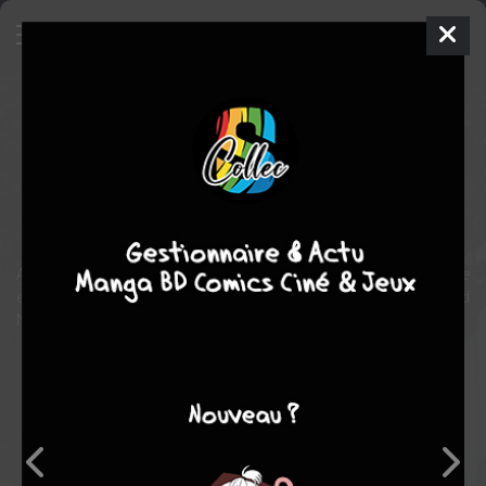
Enfant de la nuit polaire
BD
2023
Julia NIKITINA
Julia NIKITINA
1
tome
COMPLÈTE
Tranche de vie
Autobiographique
Ayant grandi en Sibérie, Julia Nikitina vit désormais loin de sa mère
et de sa terre d’origine. Elle repense à son enfance dans le grand
Nord...
Note globale
Les experts
Membres
8,00
-
1
0