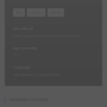
#exil
#enfance
#sibérie
Site officiel
https://www.la-boite-a-bulles.com/work/413
Age conseillé
12 +
Copyright
Julia Nikitina & La Boîte à Bulles
DERNIÈRES CRITIQUES