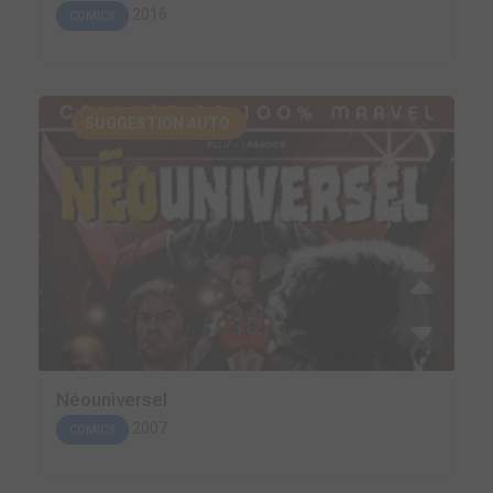
2016
COMICS
SUGGESTION AUTO.
Néouniversel
2007
COMICS