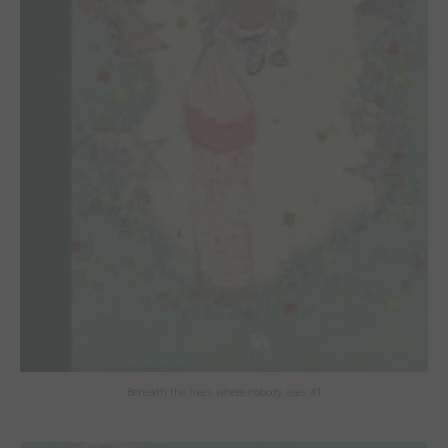
Beneath the trees where nobody sees #1