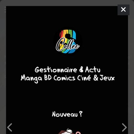
Spider-Man Géant
Comics
2024
(etats-unis) COLLECTIF
(etats-
unis) COLLECTIF
Nouveau ! Spider-Man, le héros le plus populaire de la galaxie
Marvel, tisse sa toile en très grand dans ce nouveau trimestriel
recueillant une foule d'aventures des héros Marvel, destinées au
plus jeune public, dans un agréable grand format !
Note globale
Les experts
Membres
-
-
0
0
0