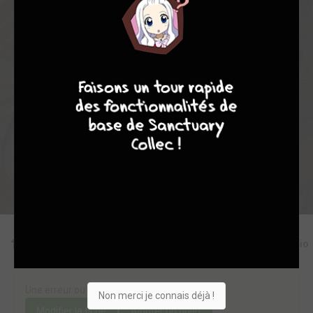
3
0
0
0
6585
8
8
10
4
Collection
Envie
Critique
★
★
★
★
★
★
★
★
★
★
Acheter
Editions
Critiques
Videos
Actu
Discussio
Une erreur ou un manque sur cette fiche ?
Non merci je connais déjà !
Modifier la fiche
Ajouter un objet