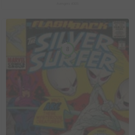
Avengers #305
8