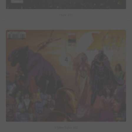
Hulk #17
4
X-Men Extra #62