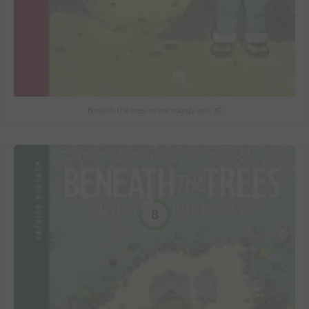
Beneath the trees where nobody sees #2
8