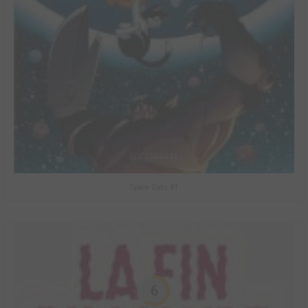
Space Cats #1
6