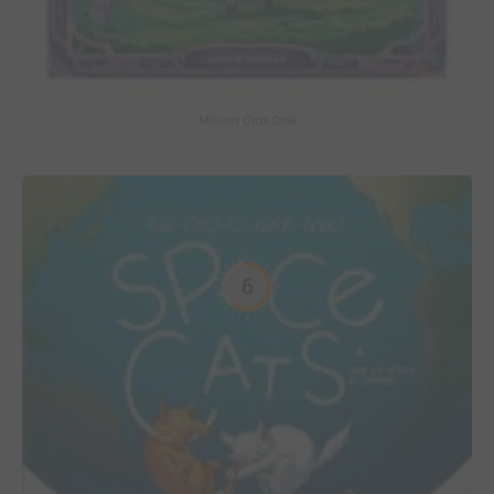
Maison Croâ Croâ
6