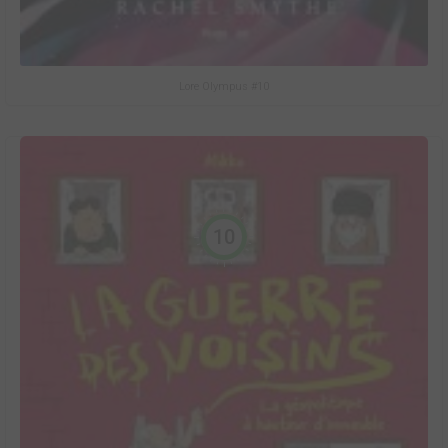
Lore Olympus #10
10