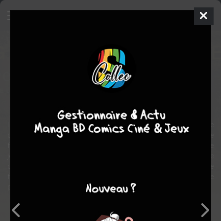
Deryn Du
BD
2025
Guillaume SOREL
Guillaume SOREL
1
tome
COMPLÈTE
policier
fantastique
Le long de la côte galloise, un village est la proie d'une série de
crimes inexplicables. Le personnage central - amateur de littérature
fantastique - fait progressivement la connaissance d'une étrange
jeune fille alternant douceur et furie. Le final se déroule dans une
demeure envoûtante pourtant supposée avoir été ravagée par le
feu. La jeune fille se vengerait-elle des villageois qui ont refusé de
porter secours à ses parents ?
Note globale