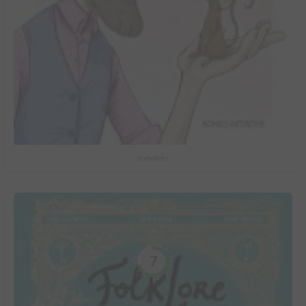
ScéléRats
7