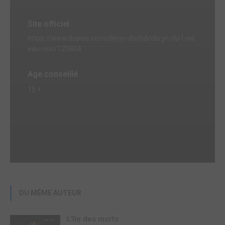
Site officiel
https://www.dupuis.com/deryn-du/bd/deryn-du-l-ois
eau-noir/120804
Age conseillé
15 +
DU MÊME AUTEUR
L'île des morts