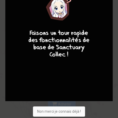
Les experts
Membres
7,00
-
7,00
7
8
8
10
0
2
2
13
0
1
0
8477
Collection
Envie
Critique
★
★
★
★
★
★
★
★
★
★
Acheter
Non merci je connais déjà !