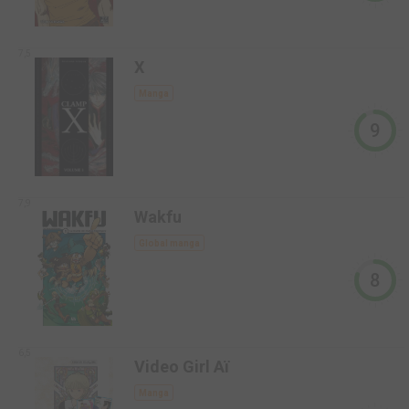
7,5
X
Manga
9
7,9
Wakfu
Global manga
8
6,5
Video Girl Aï
Manga