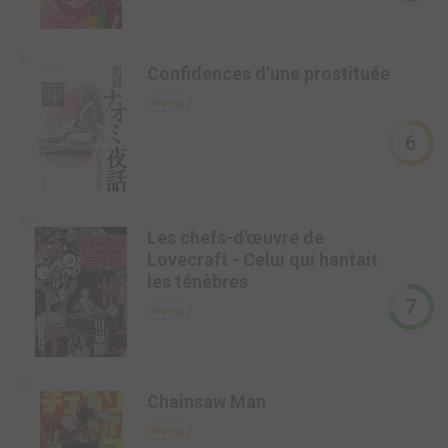
8
Confidences d’une prostituée
Manga
6
7,7
Les chefs-d'œuvre de
Lovecraft - Celui qui hantait
les ténèbres
7
Manga
7,5
Chainsaw Man
Manga