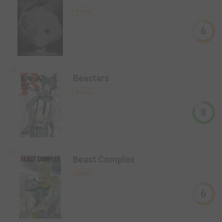
Manga
6
6,9
Beastars
Manga
8
8,3
Beast Complex
Manga
6