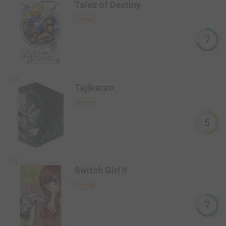
Tales of Destiny
Manga
7
5,9
Tajikarao
Manga
5
6,9
Switch Girl !!
Manga
7