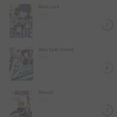
8
Blue Lock
Manga
7
7,8
Blue Eyes Sword
Manga
6
6,3
Bleach
Manga
7