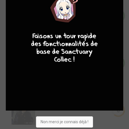
Lovecraft - Dans l'abîme du
temps
8
Manga
7
8
7
9
8,1
Demain les Oiseaux
Manga
7
7,8
Death Note - Short stories
Manga
6
Non merci je connais déjà !