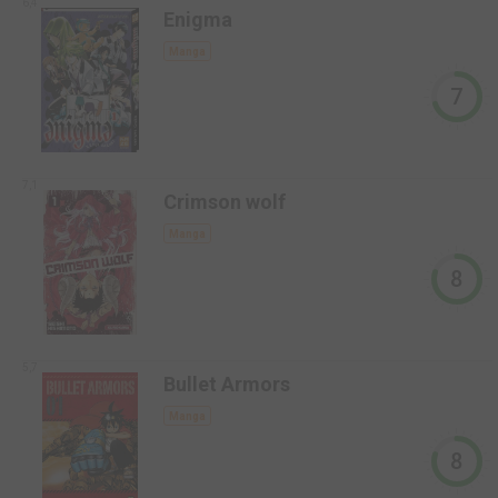
6,4
Enigma
Manga
7
7,1
Crimson wolf
Manga
8
5,7
Bullet Armors
Manga
8