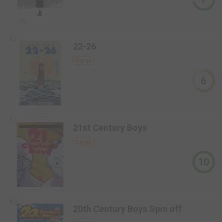
8,2
22-26
Manga
6
7,7
21st Century Boys
Manga
10
8,3
20th Century Boys Spin off