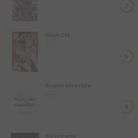
7
7,4
Black Cat
Manga
6
7,2
Bizarre adventure
Manga
6
7,3
Bibliomania