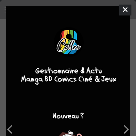
NOTES (252)
Moyenne
17
3
3
1
des
1
2
3
4
5
notes
57
48
43
42
38
7,61
6
7
8
9
10
Trier par
Les chefs d'oeuvre de