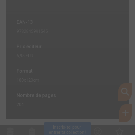
EAN-13
9782845991545
Prix éditeur
6,95 EUR
Format
180x120cm
Nombre de pages
204
Inscris-toi pour 
entrer ta collection !