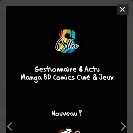
GTO
11
SIMPLE
mar. 15 janv. 2002
pika
Manga
Shonen
Tôru
FUJISAWA
Tôru FUJISAWA
25
COMPLÈTE
tomes
action
comédie
Ecole
Social
Rarement professeur aura réussi à être aussi populaire... GTO
(Great Teacher Onizuka), c'est pourtant avant tout l'histoire d'un
loser. Ancien chef de gang, Eikichi Onizuka, 22 ans, ne voit
d'abord dans l'enseignement qu'un moyen de se rapprocher de
jeunes étudiantes. Un désir compréhensible quand, à son âge,
on est encore puceau... Soutenu par sa secrétaire générale,
détesté par son sous-directeur, le nouveau professeur ne fait
pas l'unanimité parmi ses collègues, mais qu'importe : alors
qu'il se trouve dans une classe de fortes têtes, Onizuka, grâce à