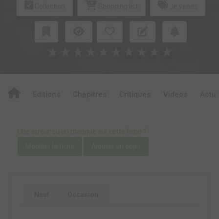
Collection
Shopping list
Je vends
★
★
★
★
★
★
★
★
★
★
Editions
Chapitres
Critiques
Videos
Actu
Une erreur ou un manque sur cette fiche ?
Modifier la fiche
Ajouter un objet
Neuf
Occasion