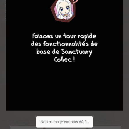
ses qualités humaines, gagne petit à petit la confiance de ses
élèves et les pousse à devenir meilleurs. Des résultats que
personne avant lui n'avait pu atteindre.
4
7
8
7
Acheter
6625
169
0
Non merci je connais déjà !