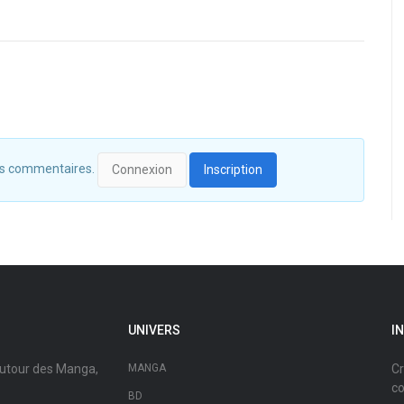
 des commentaires.
Connexion
Inscription
UNIVERS
I
autour des Manga,
MANGA
Cr
co
BD