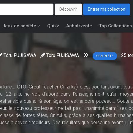
Découvrir
Entrer ma collection
Jeux de société
Quizz
Achat/vente
Top Collections
Tôru FUJISAWA
Tôru FUJISAWA
25
to
COMPLÈTE
aire... GTO (Great Teacher Onizuka), c'est pourtant avant tout l
uka, 22 ans, ne voit d'abord dans l'enseignement qu'un moy
préhensible quand, à son âge, on est encore puceau... Souten
eur, le nouveau professeur ne fait pas l'unanimité parmi ses co
 classe de fortes têtes, Onizuka, grâce à ses qualités humaine
usse à devenir meilleurs. Des résultats que personne avant lui n