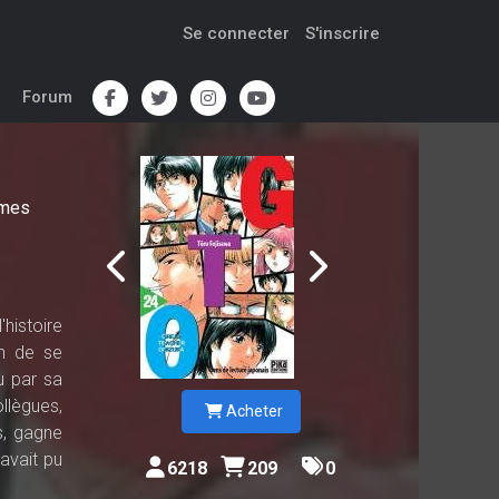
Se connecter
S'inscrire
Forum
mes
'histoire
en de se
u par sa
llègues,
Acheter
s, gagne
'avait pu
6218
209
0