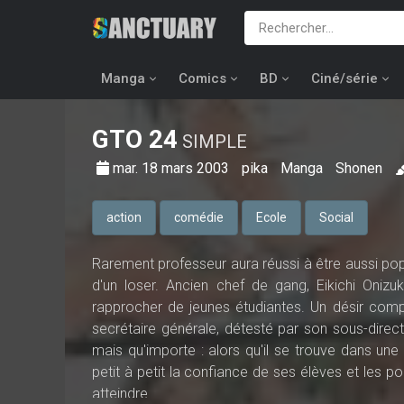
Manga
Comics
BD
Ciné/série
GTO
24
SIMPLE
mar. 18 mars 2003
pika
Manga
Shonen
action
comédie
Ecole
Social
Rarement professeur aura réussi à être aussi popul
d'un loser. Ancien chef de gang, Eikichi Oniz
rapprocher de jeunes étudiantes. Un désir com
secrétaire générale, détesté par son sous-direct
mais qu'importe : alors qu'il se trouve dans une
petit à petit la confiance de ses élèves et les po
atteindre.