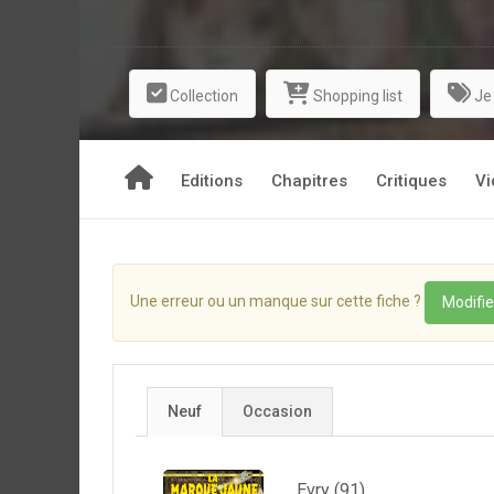
Collection
Shopping list
Je
Editions
Chapitres
Critiques
Vi
Une erreur ou un manque sur cette fiche ?
Modifie
Neuf
Occasion
Evry (91)