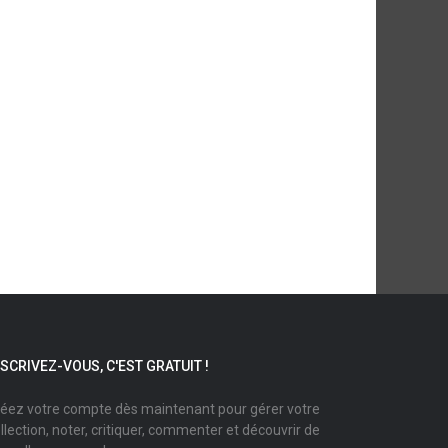
NSCRIVEZ-VOUS, C'EST GRATUIT !
éez votre compte dès maintenant pour gérer votre
llection, noter, critiquer, commenter et découvrir de