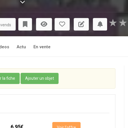
★
★
 vends
deos
Actu
En vente
r la fiche
Ajouter un objet
6,95€
Voir l'offre