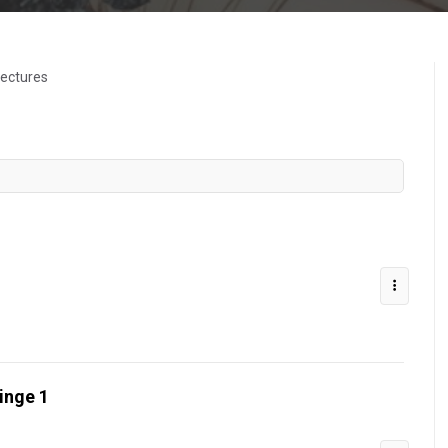
lectures
inge 1