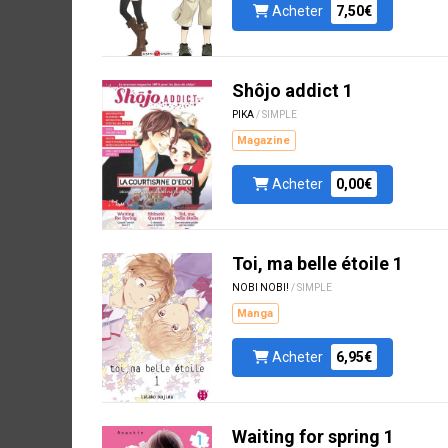
Acheter
7,50€
Shôjo addict 1
PIKA
/ SIMPLE
Magazine
Acheter
0,00€
Toi, ma belle étoile 1
NOBI NOBI!
/ SIMPLE
Manga
Acheter
6,95€
Waiting for spring 1