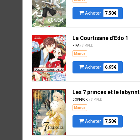
Acheter
7,50€
La Courtisane d'Edo 1
PIKA
/ SIMPLE
Manga
Acheter
6,95€
Les 7 princes et le labyrin
DOKI-DOKI
/ SIMPLE
Manga
Acheter
7,50€