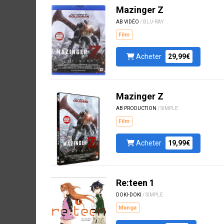
Mazinger Z
AB VIDÉO
/ BLU-RAY
Film
Acheter
29,99€
Mazinger Z
AB PRODUCTION
/ SIMPLE
Film
Acheter
19,99€
Re:teen 1
DOKI-DOKI
/ SIMPLE
Manga