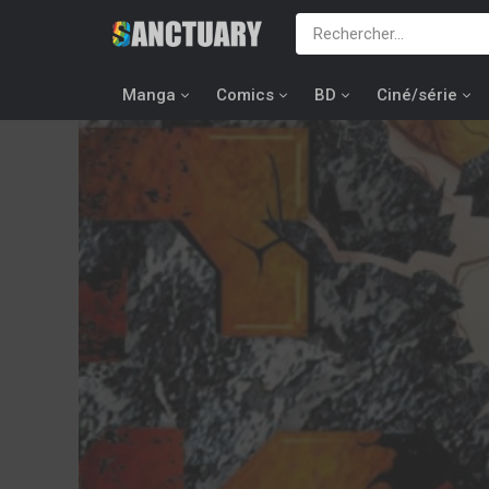
Manga
Comics
BD
Ciné/série