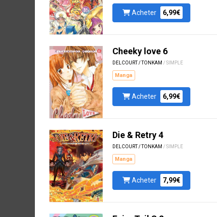
Acheter
6,99€
Cheeky love 6
DELCOURT / TONKAM
/ SIMPLE
Manga
Acheter
6,99€
Die & Retry 4
DELCOURT / TONKAM
/ SIMPLE
Manga
Acheter
7,99€