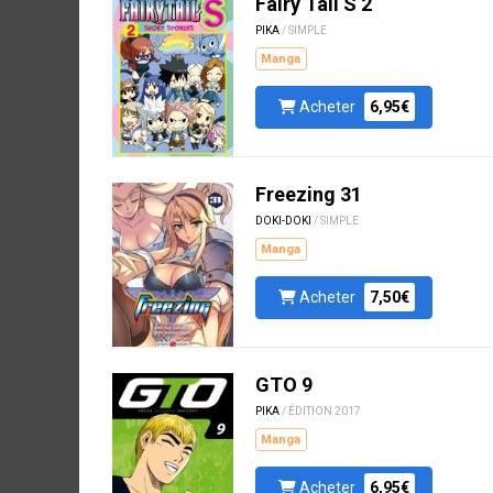
Fairy Tail S 2
PIKA
/ SIMPLE
Manga
Acheter
6,95€
Freezing 31
DOKI-DOKI
/ SIMPLE
Manga
Acheter
7,50€
GTO 9
PIKA
/ ÉDITION 2017
Manga
Acheter
6,95€