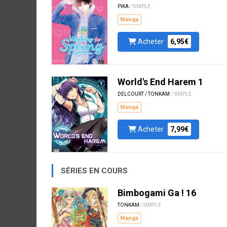
PIKA
/ SIMPLE
Manga
Acheter
6,95€
World's End Harem 1
DELCOURT / TONKAM
/ SIMPLE
Manga
Acheter
7,99€
SÉRIES EN COURS
Bimbogami Ga ! 16
TONKAM
/ SIMPLE
Manga