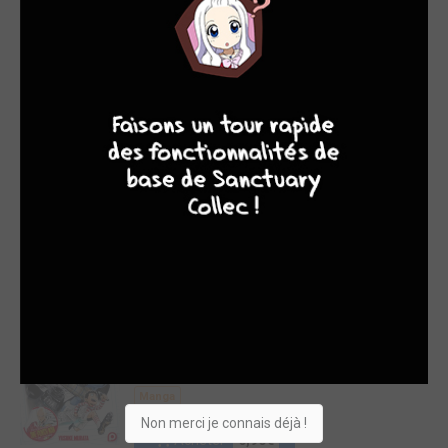
Acheter
16,00€
9
8
9
8
Dear Call 1
GLÉNAT MANGA
/ SIMPLE
Manga
Acheter
6,90€
La méthode pour
dessiner les
mangas
KUROKAWA
/ SIMPLE
Manga
Non merci je connais déjà !
Acheter
6,90€