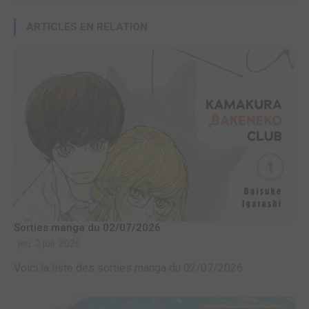
ARTICLES EN RELATION
Sorties manga du 02/07/2026
jeu. 2 juil. 2026
Voici la liste des sorties manga du 02/07/2026