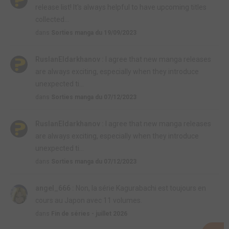
release list! It's always helpful to have upcoming titles
collected...
dans
Sorties manga du 19/09/2023
RuslanEldarkhanov :
I agree that new manga releases
are always exciting, especially when they introduce
unexpected ti...
dans
Sorties manga du 07/12/2023
RuslanEldarkhanov :
I agree that new manga releases
are always exciting, especially when they introduce
unexpected ti...
dans
Sorties manga du 07/12/2023
angel_666 :
Non, la série Kagurabachi est toujours en
cours au Japon avec 11 volumes.
dans
Fin de séries - juillet 2026