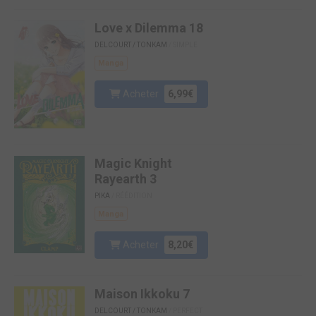
Love x Dilemma 18
DELCOURT / TONKAM
/ SIMPLE
Manga
Acheter
6,99€
Magic Knight
Rayearth 3
PIKA
/ RÉÉDITION
Manga
Acheter
8,20€
Maison Ikkoku 7
DELCOURT / TONKAM
/ PERFECT