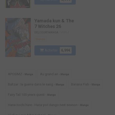
Yamada kun & The
7 Witches 26
DELCOURT MANGA
/ SIMPLE
Manga
Acheter
6,99€
APOSIMZ -
Au grand air -
Manga
Manga
Baltzar : la guerre dans le sang -
Banana Fish -
Manga
Manga
Fairy Tail 100 years quest -
Manga
Hana nochi hare - Hana yori dango next season -
Manga