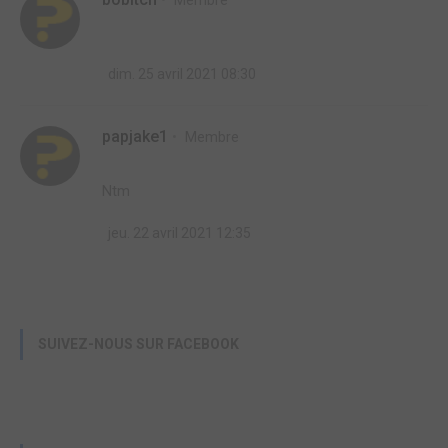
Membre
dim. 25 avril 2021 08:30
papjake1
Membre
Ntm
jeu. 22 avril 2021 12:35
SUIVEZ-NOUS SUR FACEBOOK