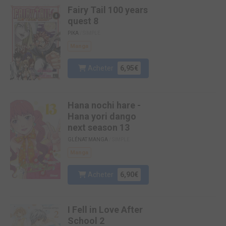
Fairy Tail 100 years
quest 8
PIKA
/ SIMPLE
Manga
Acheter
6,95€
Hana nochi hare -
Hana yori dango
next season 13
GLÉNAT MANGA
/ SIMPLE
Manga
Acheter
6,90€
I Fell in Love After
School 2