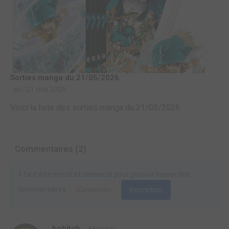
Sorties manga du 21/05/2026
jeu. 21 mai 2026
Voici la liste des sorties manga du 21/05/2026
Commentaires (2)
Il faut être inscrit et connecté pour pouvoir laisser des
commentaires.
Connexion
Inscription
bobitch