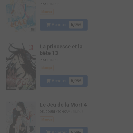
PIKA
/ SIMPLE
Manga
Acheter
6,95€
La princesse et la
bête 13
PIKA
/ SIMPLE
Manga
Acheter
6,95€
Le Jeu de la Mort 4
DELCOURT / TONKAM
/ SIMPLE
Manga
Acheter
6,99€