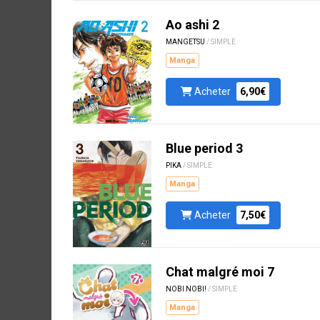
Ao ashi 2
MANGETSU
/ SIMPLE
Manga
Acheter
6,90€
Blue period 3
PIKA
/ SIMPLE
Manga
Acheter
7,50€
Chat malgré moi 7
NOBI NOBI!
/ SIMPLE
Manga