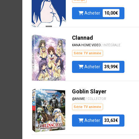
Acheter
10,00€
Clannad
KANA HOME VIDEO
/ INTÉGRALE
Série TV animée
Acheter
39,99€
Goblin Slayer
@ANIME
/ COLLECTOR
Série TV animée
Acheter
33,63€