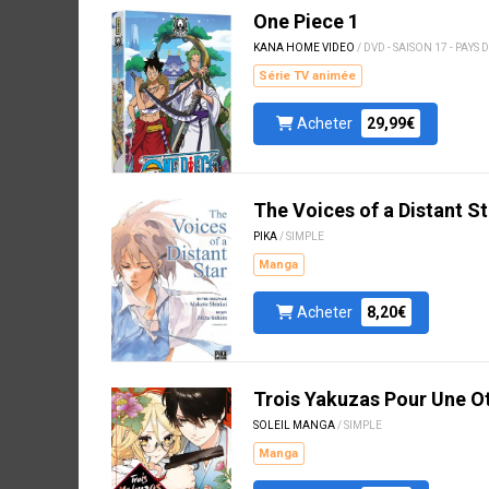
One Piece 1
KANA HOME VIDEO
/ DVD - SAISON 17 - PAYS
Série TV animée
Acheter
29,99€
The Voices of a Distant St
PIKA
/ SIMPLE
Manga
Acheter
8,20€
Trois Yakuzas Pour Une O
SOLEIL MANGA
/ SIMPLE
Manga