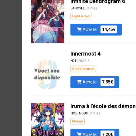
Infinite Dendrogram 6
LANOVEL
/ SIMPLE
Light novel
Acheter
14,45€
Innermost 4
H2T
/ SIMPLE
Global manga
Acheter
7,95€
Iruma à l'école des démon
NOBI NOBI!
/ SIMPLE
Manga
Acheter
7,20€