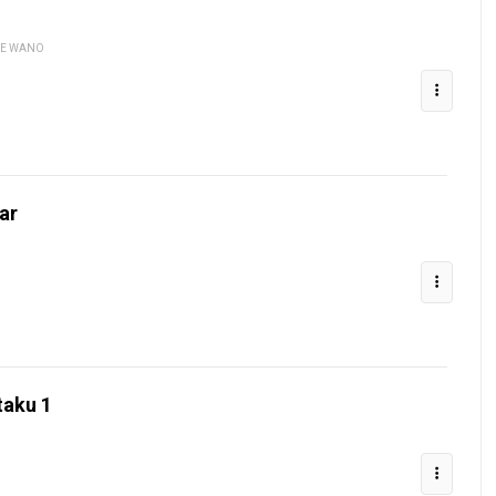
 DE WANO
ar
taku 1