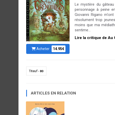
Le mystère du gâteau 
personnage à peine e
Giovanni Rigano m'ont
résolument trop jeune
moins que ma médiathèq
sentime...
Lire la critique de Au
Acheter
14.95€
Titeuf -
BD
ARTICLES EN RELATION