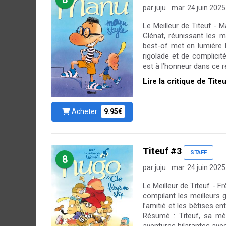
par juju
mar. 24 juin 2025
Le Meilleur de Titeuf - 
Glénat, réunissant les m
best-of met en lumière 
rigolade et de complicit
est à l’honneur dans ce re
Lire la critique de Tite
Acheter
9.95€
Titeuf #3
STAFF
8
par juju
mar. 24 juin 2025
Le Meilleur de Titeuf - Fr
compilant les meilleurs 
l’amitié et les bêtises 
Résumé : Titeuf, sa mè