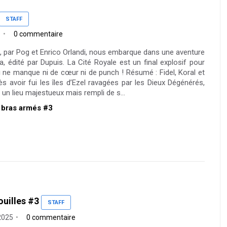
STAFF
5
0 commentaire
 par Pog et Enrico Orlandi, nous embarque dans une aventure
a, édité par Dupuis. La Cité Royale est un final explosif pour
i ne manque ni de cœur ni de punch ! Résumé : Fidel, Koral et
 avoir fui les îles d’Ezel ravagées par les Dieux Dégénérés,
, un lieu majestueux mais rempli de s...
s bras armés #3
uilles #3
STAFF
 2025
0 commentaire