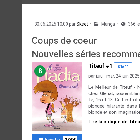
30.06.2025 10:00 par
Skeet
Manga
366 le
Coups de coeur
Nouvelles séries recomma
Titeuf #1
STAFF
8
par juju
mar. 24 juin 2025
Le Meilleur de Titeuf - 
chez Glénat, rassemblant
15, 16 et 18. Ce best-of
plongée hilarante dans
blonde et son imagination
Lire la critique de Tite