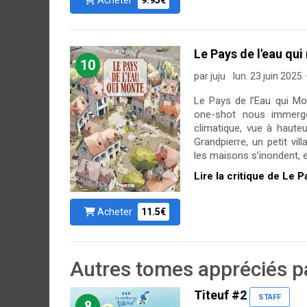
Acheter
9.95€
Le Pays de l'eau qu
10
par juju
lun. 23 juin 2025
Le Pays de l’Eau qui Mo
one-shot nous immerge
climatique, vue à hauteu
Grandpierre, un petit vill
les maisons s’inondent, e
Lire la critique de Le 
Acheter
11.5€
Autres tomes appréciés pa
Titeuf #2
STAFF
8