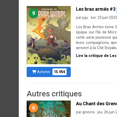
Les bras armés #3
9
par juju
lun. 23 juin 202
Les Bras Armés tome 3,
épique sur l’île de Morz
cette série jeunesse qu
leurs compagnons, après
arrivent à la Cité Royale
Lire la critique de Le
Acheter
15.95€
Autres critiques
Au Chant des Greno
6
par ginevra
jeu. 26 juin