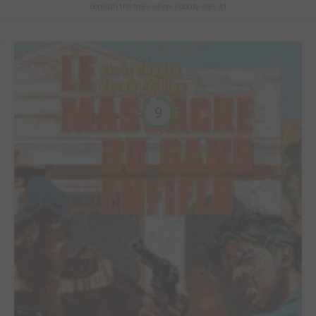
Beneath the trees where nobody sees #1
9