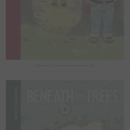
Beneath the trees where nobody sees #2
8