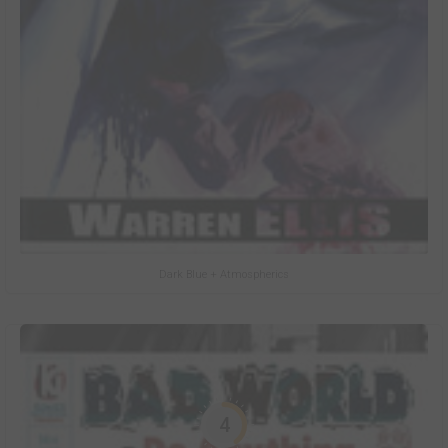
Dark Blue + Atmospherics
4