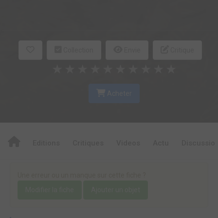
Collection
Envie
Critique
★
★
★
★
★
★
★
★
★
★
Acheter
Editions
Critiques
Videos
Actu
Discussio
Une erreur ou un manque sur cette fiche ?
Modifier la fiche
Ajouter un objet