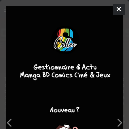
D-Day, le jour du désastre
Comics
2004
Scott HAMPTON
David BRIN
Uchronie
Comics / Super Heros
fantastique
guerre
Tirés de leurs limbes mythologiques par la sorcellerie et les noires
émanations de l'holocauste, les dieux nordiques font pencher la
balance en faveur des nazis et privent les Alliés de la victoire. Près
d'une génération plus tard, la guerre fait encore rage. Le temps de la
dernière bataille approche. Une poignée de héros réunit ses forces
pour affronter les nazis et les envoyés d'Asgard.
L'uchronie est une branche de la SF qui s'efforce d'imaginer ce qu'il
adviendrait de notre monde si une altération se produisait dans le
cours de l'Histoire. La seconde guerre mondiale a déjà inspiré les