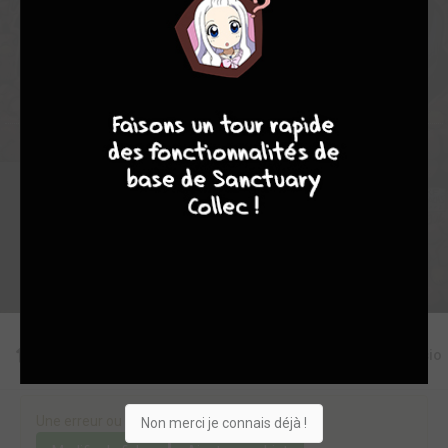
2
0
0
4
7354
9
8
9
8
Collection
Envie
Critique
★
★
★
★
★
★
★
★
★
★
Acheter
Editions
Critiques
Videos
Actu
Discussio
Une erreur ou un manque sur cette fiche ?
Non merci je connais déjà !