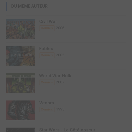
DU MÊME AUTEUR
Civil War
2006
Comics
Fables
2002
Comics
World War Hulk
2007
Comics
Venom
1995
Comics
Star Wars - Le Côté obscur