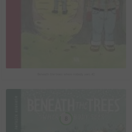
Beneath the trees where nobody sees #2
8