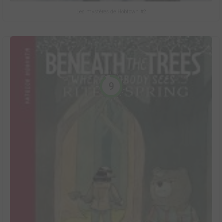
Les mystères de Hobtown #2
9