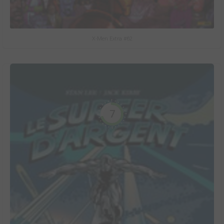
X-Men Extra #62
7