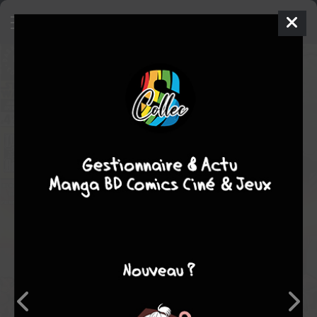
Star Wars - Jango Fett : Open
Seasons
Comics
2002
Ramon BACHS
Haden
BLACKMAN
4
tomes
COMPLÈTE
action
aventure
Cyberpunk
guerre
Note globale
Les experts
Membres
-
-
0
0
0