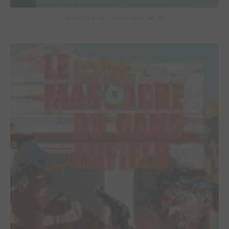
Beneath the trees where nobody sees #1
9