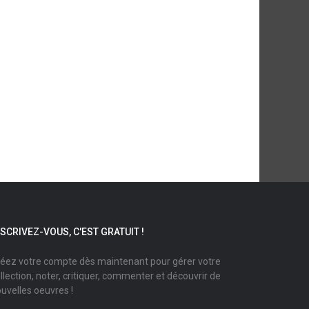
NSCRIVEZ-VOUS, C'EST GRATUIT !
éez votre compte dès maintenant pour gérer votre
llection, noter, critiquer, commenter et découvrir de
uvelles oeuvres !