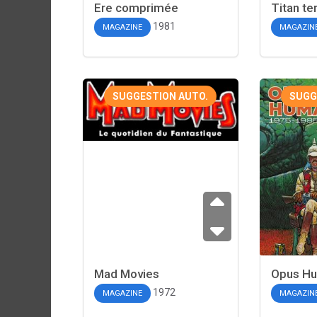
Ere comprimée
Titan ter
1981
MAGAZINE
MAGAZIN
SUGGESTION AUTO.
SUGG
Mad Movies
Opus H
1972
MAGAZINE
MAGAZIN