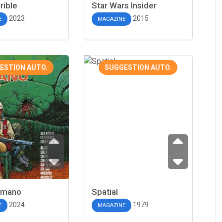
rible
Star Wars Insider
2023
2015
E
MAGAZINE
ESTION AUTO.
SUGGESTION AUTO.
umano
Spatial
2024
1979
E
MAGAZINE