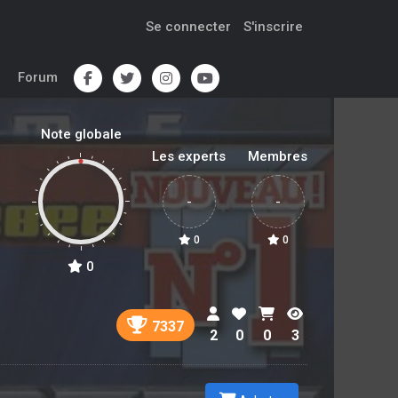
Se connecter
S'inscrire
Forum
Note globale
Les experts
Membres
-
-
0
0
0
7337
2
0
0
3