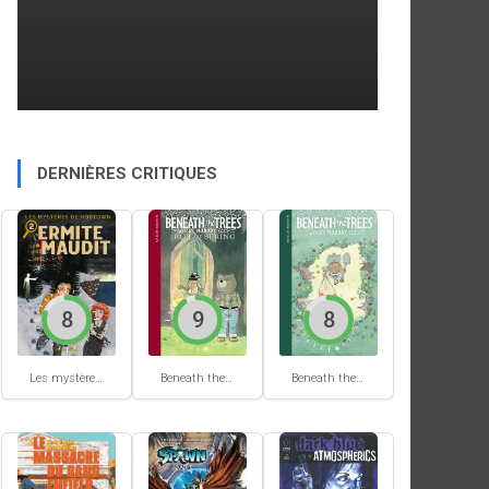
DERNIÈRES CRITIQUES
8
9
8
Les mystères de Hobtown #2
Beneath the trees where nobody sees #2
Beneath the trees where nobody sees #1