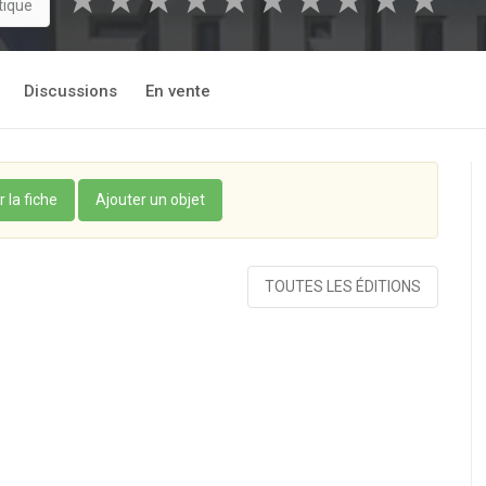
★
★
★
★
★
★
★
★
★
★
tique
Discussions
En vente
r la fiche
Ajouter un objet
TOUTES LES ÉDITIONS