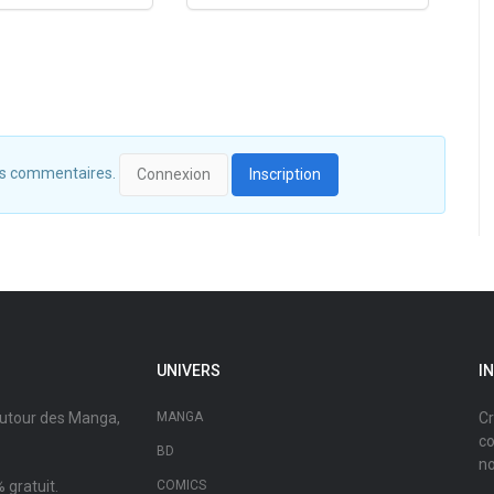
 des commentaires.
Connexion
Inscription
UNIVERS
I
autour des Manga,
MANGA
Cr
co
BD
no
 gratuit.
COMICS