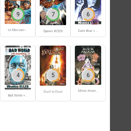
9
7
6
Le Massacre du gang Enfield
Dark Blue + Atmospherics
Spawn #2026
4
5
6
Minor Arcana #2
Dust to Dust
Bad World + Do Anything