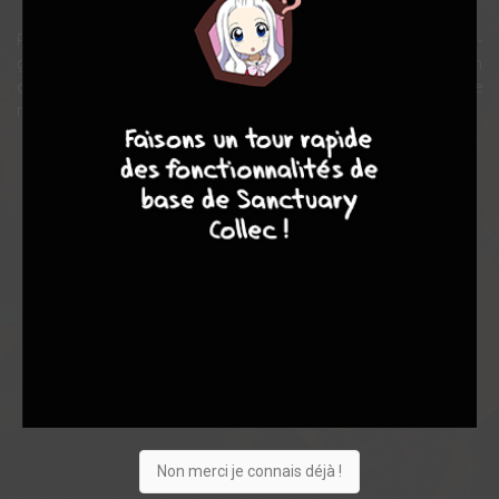
Pour le cardinal Trebaldi, l’impitoyable maître des moines-
guerriers, l’homme qui n’hésite pas à faire empaler dans son
confessionnal un prêtre trop bavard, il est le témoin d’une époque
9
7
6
6
maudite qui doit disparaître.
Note globale
Les experts
Membres
8,18
7,57
8,38
14
157
171
1663
0
104
16
27
Non merci je connais déjà !