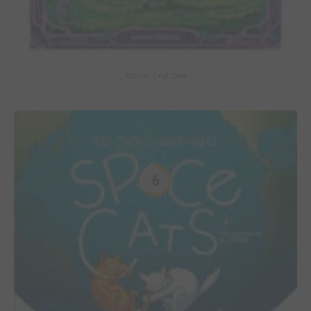
Maison Croâ Croâ
6