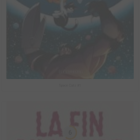
Space Cats #1
6