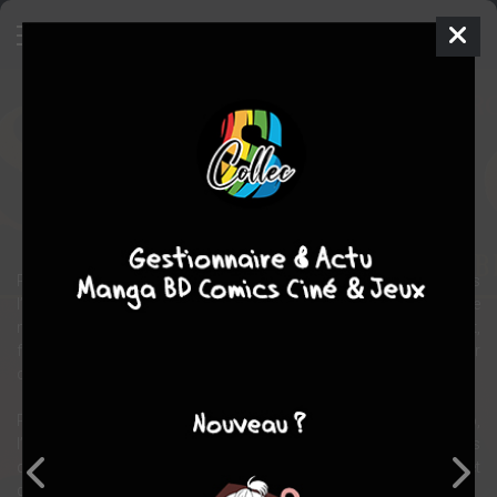
Le Scorpion
BD
2000
Enrico MARINI
Stephen DESBERG
14
tomes
EN COURS
aventure
Pour les habitants de la basse ville, il est le Scorpion. Les hommes
l’évitent, redoutant son épée plus virevoltante que la nuée de
moustiques d’une chaude nuit d’été. Les femmes le cherchent,
fascinées par la prestance de ce beau brun qui sait les aimer
comme personne.
Pour les habitants de la haute ville, il est Armando Catalano,
l’homme à la perruque poudrée qui sait dénicher aux fins fonds
des catacombes romaines les reliques des saints de l’antiquité et
du Moyen âge que princes et évêques s’arrachent à prix d’or.