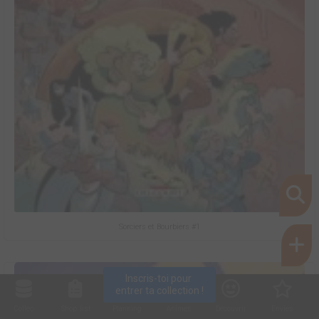
Sorciers et Bourbiers #1
Inscris-toi pour 
entrer ta collection !
Collec
Shop. list
Planning
Animes
Découvrir
Envies