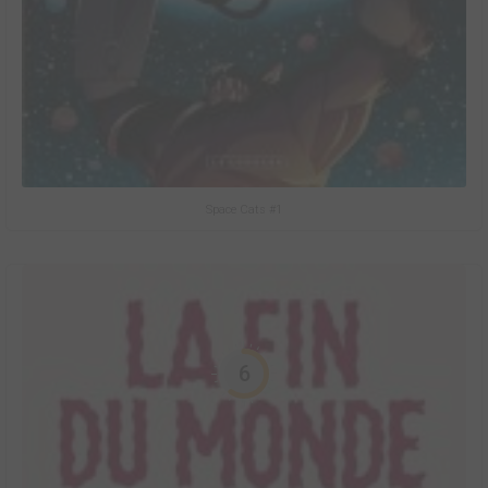
Space Cats #1
6