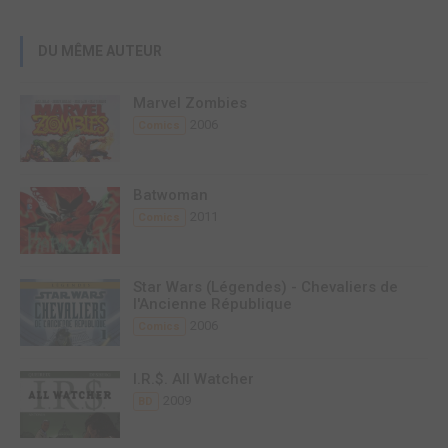
DU MÊME AUTEUR
Marvel Zombies
2006
Comics
Batwoman
2011
Comics
Star Wars (Légendes) - Chevaliers de
l'Ancienne République
2006
Comics
I.R.$. All Watcher
2009
BD