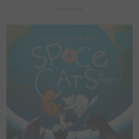
Maison Croâ Croâ
6