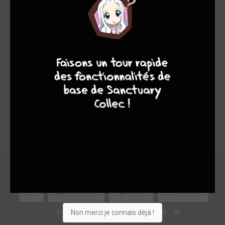
Note globale
9
8
9
8
Les experts
Membres
7,16
6,00
7,29
1
7
8
65
0
8
5
2497
Collection
Envie
Critique
★
★
★
★
★
★
★
★
★
★
Non merci je connais déjà !