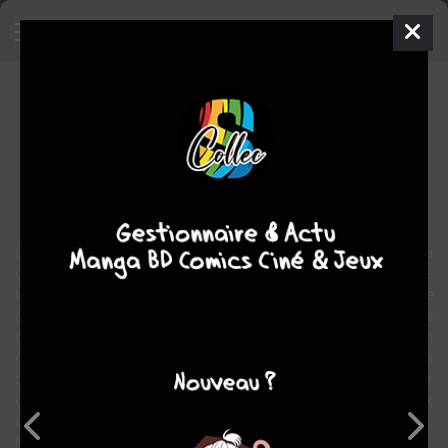
Re-mind
BD
2010
Andrea MUTTI
Didier SWYSEN
4
tomes
EN COURS
Polar/thriller
On raconte qu’un homme sur le point de mourir voit défiler toute sa
vie, comme s’il regardait un film… Une technologie baptisée « Re-
Mind » permet justement d’enregistrer ce film ultime. À une
condition : qu’elle soit enclenchée au moment précis où l’on passe
de vie à trépas. Aussi, quand Ethan Geb, agent du FBI infiltré au sein
d’un commando terroriste, se trouve entre la vie et la mort, la
tentation est grande de provoquer son décès afin de recueillir
d’inestimables informations qui pourraient éviter de nouveaux
attentats, dix ans après le 11-Septembre. Mais le père d’Ethan est,
lui, décidé à tout faire pour sauver son fils…