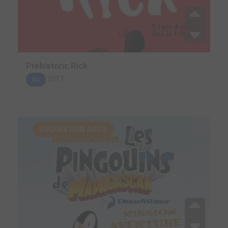
Préhistoric Rick
2017
BD
SUGGESTION AUTO.