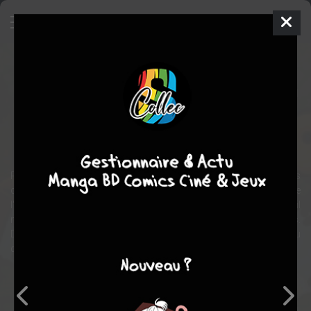
Le miya
BD
2005
BOULET
BOULET
1
COMPLÈTE
tome
Jeunesse
Humour
Retrouvez les aventures fantaisistes et muettes de la petite (mais
costaude) boule jaune de Boulet, personnage à mi-chemin entre
l'homme préhistorique et le chamalow. Il ne pense qu'à manger, il
n'a pas franchement un corps de rêve, et n'a pas beaucoup d'amis.
D'ailleurs ses rencontres finissent souvent sous son gourdin ou
dans son assiette. Ce qui revient à peu près au même.
Note globale
Les experts
Membres