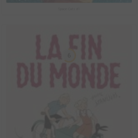
Space Cats #1
6