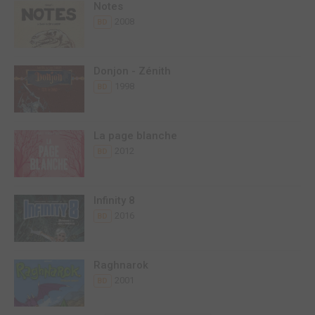
Notes
2008
BD
Donjon - Zénith
1998
BD
La page blanche
2012
BD
Infinity 8
2016
BD
Raghnarok
2001
BD