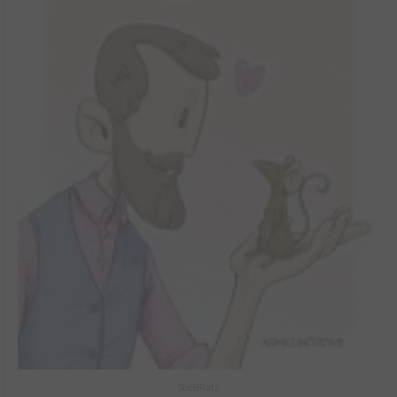
ScéléRats