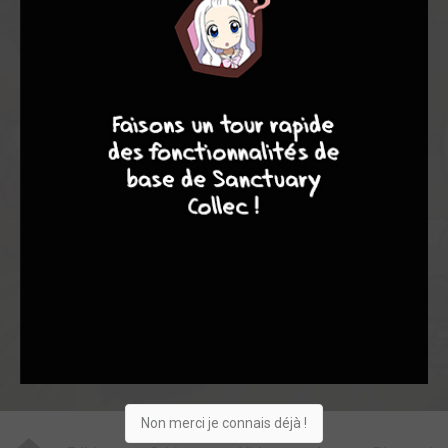
7,00
-
1
0
7
8
8
10
1
15
0
0
3
7662
Collection
Envie
Critique
★
★
★
★
★
★
★
★
★
★
Acheter
Non merci je connais déjà !