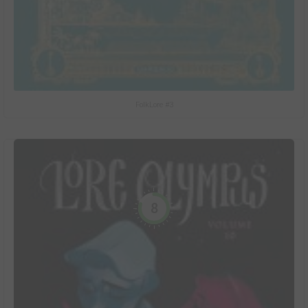
FolkLore #3
8