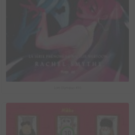
Lore Olympus #10
10