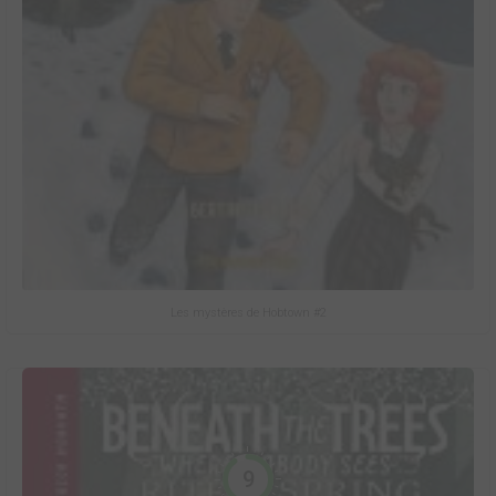
Les mystères de Hobtown #2
9