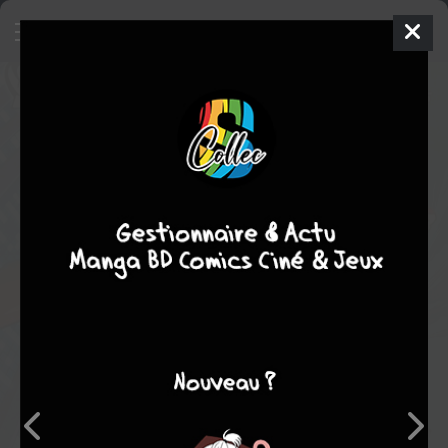
Dc comics presents - Superman
Comics
2010
Ed MC GUINNESS
Geoff JOHNS
4
tomes
COMPLÈTE
Comics / Super Heros
Note globale
Les experts
Membres
-
-
0
0
0