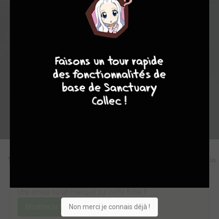
0
0
0
3
11345
7
8
8
10
Collection
Envie
Critique
★
★
★
★
★
★
★
★
★
★
Acheter
Editions
Critiques
Videos
Actu
Discussio
Une erreur ou un manque sur cette fiche ?
Non merci je connais déjà !
Modifier la fiche
Ajouter un objet