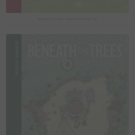
Beneath the trees where nobody sees #2
8