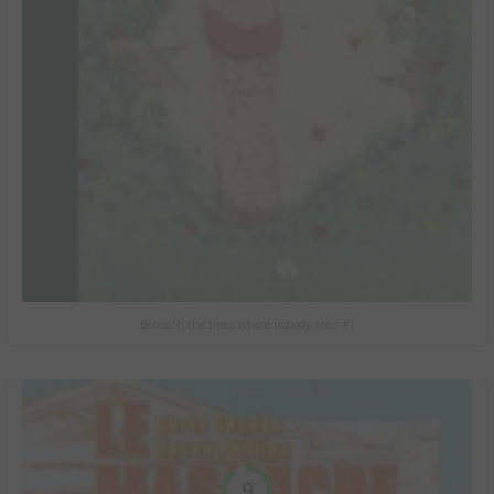
Beneath the trees where nobody sees #1
9