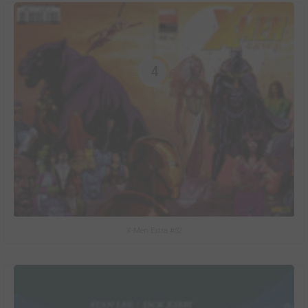
4
X-Men Extra #62