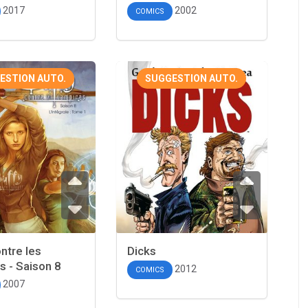
2017
2002
COMICS
ESTION AUTO.
SUGGESTION AUTO.
ntre les
Dicks
 - Saison 8
2012
COMICS
2007