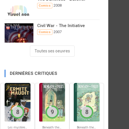
2008
Comics
Civil War - The Initiative
2007
Comics
Toutes ses oeuvres
DERNIÈRES CRITIQUES
8
9
8
Les mystères de Hobtown #2
Beneath the trees where nobody sees #2
Beneath the trees where nobody sees #1