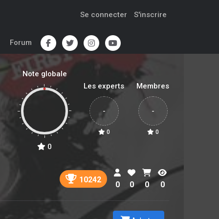
Se connecter
S'inscrire
Forum
Note globale
Les experts
Membres
-
-
0
0
0
10242
0
0
0
0