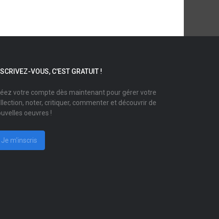
NSCRIVEZ-VOUS, C'EST GRATUIT !
éez votre compte dès maintenant pour gérer votre
llection, noter, critiquer, commenter et découvrir de
uvelles oeuvres !
Je m'inscris