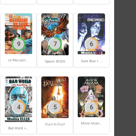
9
7
6
Le Massacre du gang Enfield
Dark Blue + Atmospherics
Spawn #2026
4
5
6
Minor Arcana #2
Dust to Dust
Bad World + Do Anything