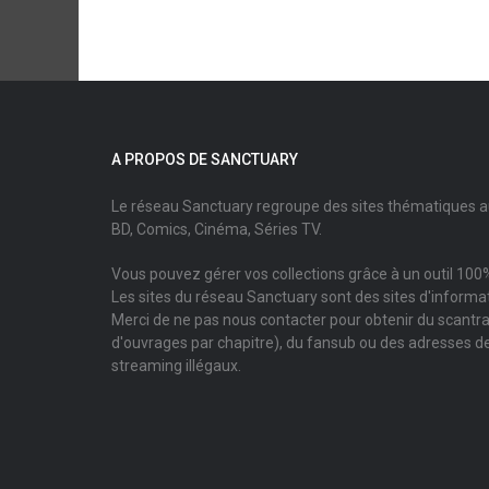
A PROPOS DE SANCTUARY
Le réseau Sanctuary regroupe des sites thématiques 
BD, Comics, Cinéma, Séries TV.
Vous pouvez gérer vos collections grâce à un outil 100%
Les sites du réseau Sanctuary sont des sites d'informati
Merci de ne pas nous contacter pour obtenir du scantr
d'ouvrages par chapitre), du fansub ou des adresses de
streaming illégaux.