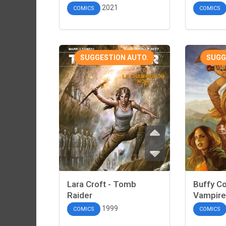
2021
COMICS
COMICS
SUGGESTION AUTO.
SUGG
Lara Croft - Tomb
Buffy Co
Raider
Vampires
1999
COMICS
COMICS