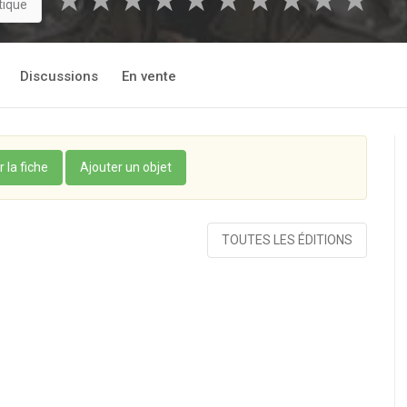
★
★
★
★
★
★
★
★
★
★
tique
Discussions
En vente
r la fiche
Ajouter un objet
TOUTES LES ÉDITIONS