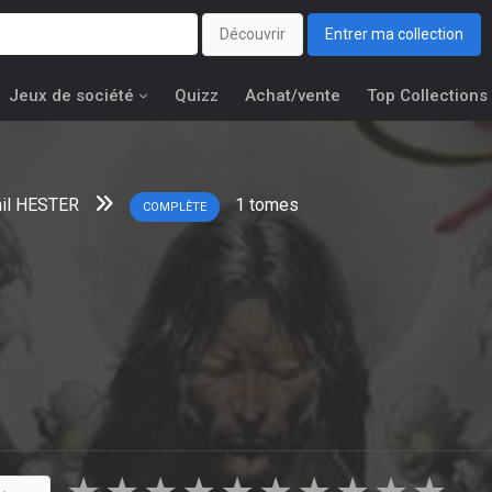
Découvrir
Entrer ma collection
Jeux de société
Quizz
Achat/vente
Top Collections
il HESTER
1
tomes
COMPLÈTE