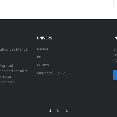
UNIVERS
I
autour des Manga,
MANGA
Cr
co
BD
no
 gratuit.
COMICS
on et d'actualité.
CINÉMA/SÉRIES TV
ad (scan
 sites de