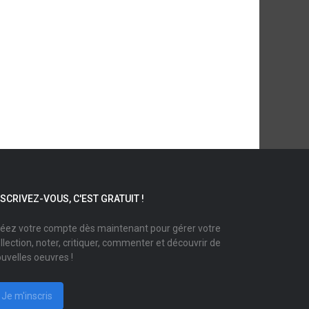
NSCRIVEZ-VOUS, C'EST GRATUIT !
éez votre compte dès maintenant pour gérer votre
llection, noter, critiquer, commenter et découvrir de
uvelles oeuvres !
Je m'inscris