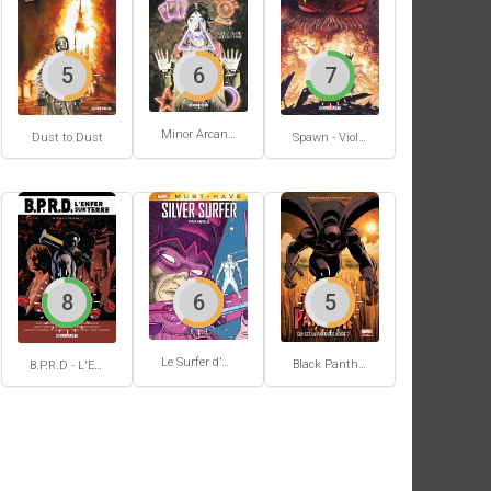
5
6
7
Minor Arcana #2
Dust to Dust
Spawn - Violator - Origines
8
6
5
Le Surfer d'Argent Par Stan Lee / Moebius
Black Panther
B.P.R.D - L'Enfer sur Terre #4