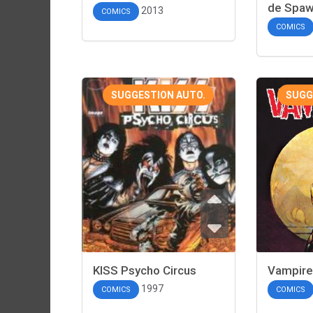
de Spa
2013
COMICS
COMICS
SUGGESTION AUTO.
SUGG
KISS Psycho Circus
Vampire
1997
COMICS
COMICS