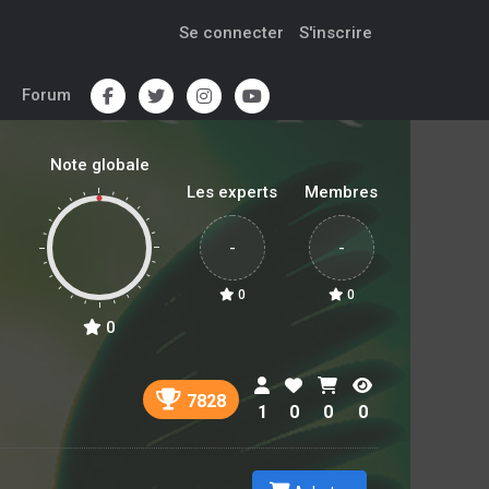
Se connecter
S'inscrire
Forum
Note globale
Les experts
Membres
-
-
0
0
0
7828
1
0
0
0