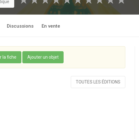
★
★
★
★
★
★
★
★
★
★
tique
Discussions
En vente
r la fiche
Ajouter un objet
TOUTES LES ÉDITIONS