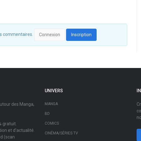
 des commentaires.
Connexion
Inscription
UNIVERS
I
autour des Manga,
MANGA
Cr
co
BD
no
 gratuit.
COMICS
on et d'actualité.
CINÉMA/SÉRIES TV
ad (scan