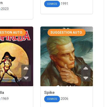
wn
1991
COMICS
2023
ESTION AUTO.
SUGGESTION AUTO.
lla
Spike
1969
2006
COMICS