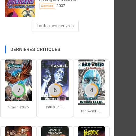
2007
Comics
Toutes ses oeuvres
DERNIÈRES CRITIQUES
7
6
4
Dark Blue + Atmospherics
Spawn #2026
Bad World + Do Anything