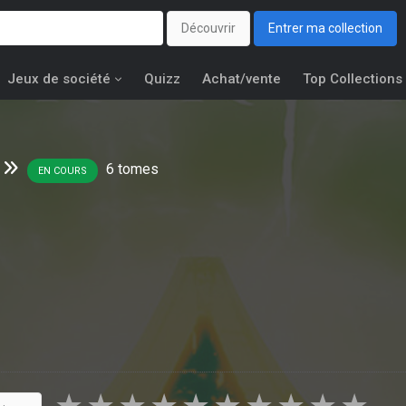
Découvrir
Entrer ma collection
Jeux de société
Quizz
Achat/vente
Top Collections
6
tomes
EN COURS