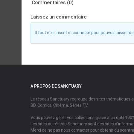
Commentaires (0)
Laissez un commentaire
Il faut être inscrit et connecté pour pouvoir laisser
A PROPOS DE SANCTUARY
Le réseau Sanctuary regroupe des sites thématiques 
BD, Comics, Cinéma, Séries TV.
Vous pouvez gérer vos collections grâce à un outil 100%
Les sites du réseau Sanctuary sont des sites d'informati
Merci de ne pas nous contacter pour obtenir du scantr