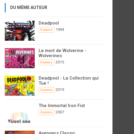
DU MÊME AUTEUR
Deadpool
1994
Comics
La mort de Wolverine -
Wolverines
2015
Comics
Deadpool - La Collection qui
Tue !
2019
Comics
The Immortal Iron Fist
2007
Comics
Avengers Classic