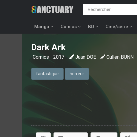
Manga
Comics
BD
Ciné/série
Dark Ark
Comics
2017
Juan DOE
Cullen BUNN
fantastique
horreur