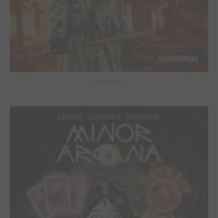
Dust to Dust
6