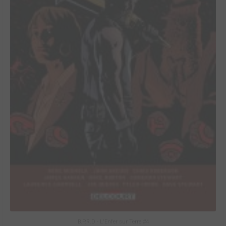
B.P.R.D - L'Enfer sur Terre #4