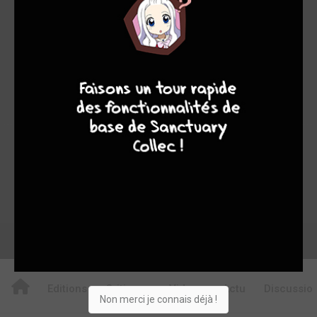
0
1
1
9
7
6
6
16
0
4
0
3824
Collection
Envie
Critique
★
★
★
★
★
★
★
★
★
★
Acheter
Editions
Critiques
Videos
Actu
Discussio
Non merci je connais déjà !