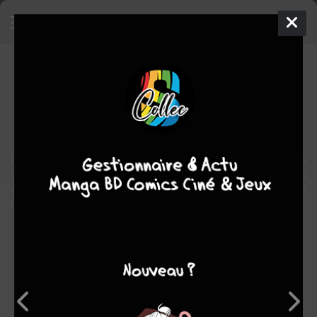
Gambit - Château de cartes
Comics
2019
Comics / Super Heros
De la Nouvelle-Orléans à Westchester, suivez les aventures de
Gambit aux côtés de Wolverine, Frère Vaudou ou des X-Men. Des
épisodes signés John Layman (Chew) et Georges Jeanty (Buffy
the Vampire Slayer).
Note globale
Les experts
Membres
10,00
-
10,00