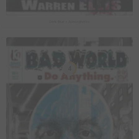
Dark Blue + Atmospherics
4