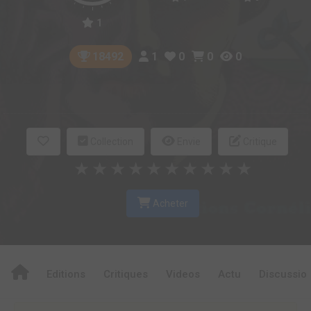
1
1
0
0
0
18492
Collection
Envie
Critique
★
★
★
★
★
★
★
★
★
★
Acheter
Editions
Critiques
Videos
Actu
Discussio