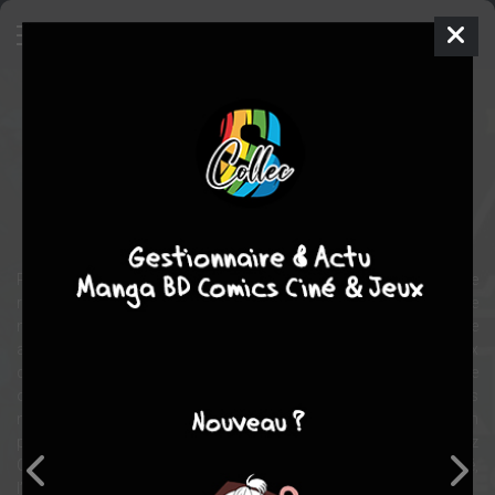
La main verte
BD
2019
Nicole CLAVELOUX
Edith ZHA
1
tome
COMPLÈTE
Histoires courtes
fantastique
Récit onirique d’un corbeau mélancolique et d’une jeune fille
rêveuse, La main verte est paru pour la première fois dans le
magazine Métal Hurlant en 1977 avant d’être édité l’année suivante
aux Humanoïdes associés. Cette histoire fantasmagorique aux
couleurs psychédéliques nous entraîne dans un univers surréaliste
où les plantes parlent toutes seules et les maîtres d’hôtel font des
mots croisés. Comme dans une suite de rêves, le récit est divisé en
plusieurs épisodes qui s’entremêlent subtilement. On retrouve chez
Claveloux l’influence de dessinateurs tels que Gustave Doré,
l’illustrateur russe Rojankovsky ou encore le danois Kay Nielsen.