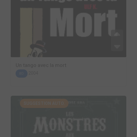
Un tango avec la mort
2004
BD
SUGGESTION AUTO.