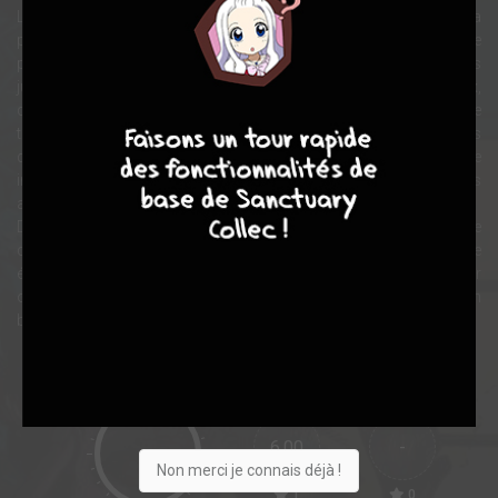
Le livre est complété par de nombreuses histoires courtes, pour la
plupart parues dans le recueil Le petit Légume qui rêvait d’être une
panthère et autres récits et dont certaines étaient restées
jusqu’alors inédites. Scénarisés et illustrés par Nicole Claveloux,
9
8
9
8
ces récits en noir et blanc au trait fin abondent de détails et de
touches d’humour absurde. D’une grande richesse graphique, les
dessins de Nicole Claveloux possèdent une force évocatrice
intemporelle qui s’imprime immédiatement dans l’imaginaire des
adultes comme des enfants.
De Topor à Mœbius en passant par Lewis Caroll, son œuvre
convoque de nombreux croisements tout en possédant une
énergie unique qu’il est temps de redécouvrir. Il s’agit du premier
ouvrage de rééditions consacrées à l’œuvre de Nicole Claveloux en
bande dessinée adulte.
Note globale
Les experts
Membres
6,00
-
Non merci je connais déjà !
1
0