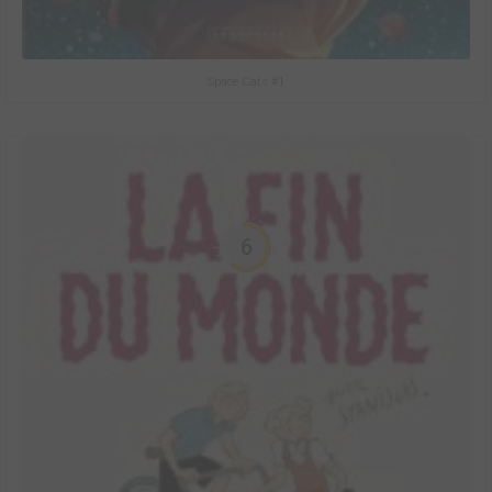
Space Cats #1
6