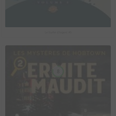
Le Surfer d'Argent #5
8