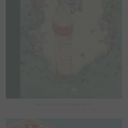
Beneath the trees where nobody sees #1