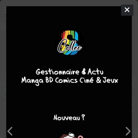
Tales from Dark Crisis
Comics
2023
Rafael SANDOVAL
Joshua
WILLIAMSON
1
tomes
EN COURS
Comics / Super Heros
Superman, Batman, Wonder Woman, and the rest of the Justice
League are dead. The remaining heroes are left to protect the world
from an onslaught of violent attacks by DC’s greatest villains! Can
the legacy heroes step out of the shadows of the classic heroes to
form a new Justice League? And will that be enough to stop a
darkness greater than anything they’ve ever faced from destroying
everything?
Note globale
Les experts
Membres