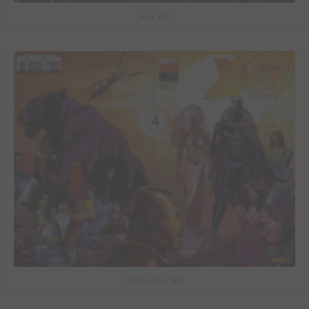
Hulk #17
4
X-Men Extra #62