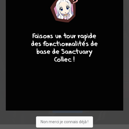
-
-
0
0
8
7
8
7
0
0
0
0
0
12194
Collection
Envie
Critique
★
★
★
★
★
★
★
★
★
★
Acheter
Non merci je connais déjà !