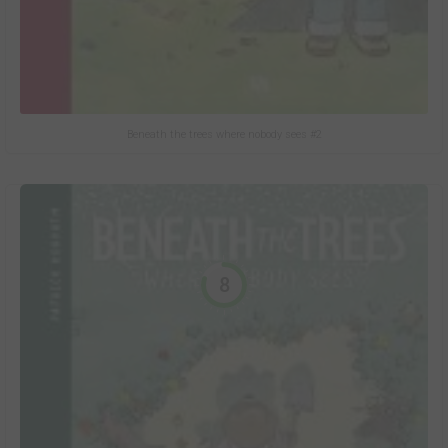
Beneath the trees where nobody sees #2
8