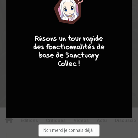
0
1
1
8
0
1
0
4904
7
8
8
10
Collection
Envie
Critique
★
★
★
★
★
★
★
★
★
★
Acheter
Editions
Critiques
Videos
Actu
Discussio
Non merci je connais déjà !