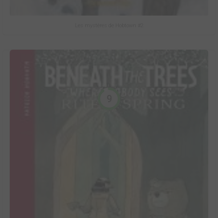
Les mystères de Hobtown #2
9