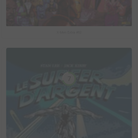
X-Men Extra #62
7