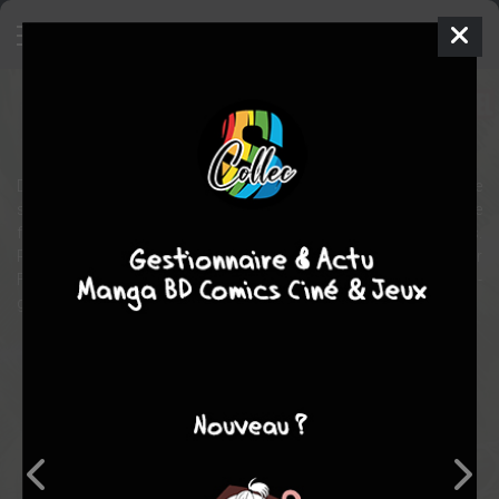
Undead Iron Fist
Comics
2026
Fran GALAN
Jason LOO
Danny Rand, l’ancien Iron Fist, fête son anniversaire aux côtés de
ses amis Luke Cage et Jeryn Hogarth. À trente-quatre ans, il se
félicite d’avoir échappé au sort tragique de ses prédécesseurs.
Pourtant, à peine rentré chez lui, il tombe sous les coups de Razor
Fist alors que ce dernier est possédé par un Ch'i-Lin, un démon-
guerrier. La mort a-t-elle vraiment emporté Danny ?
Note globale
Les experts
Membres
7,00
-
7,00