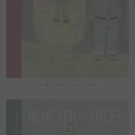
Beneath the trees where nobody sees #2
8