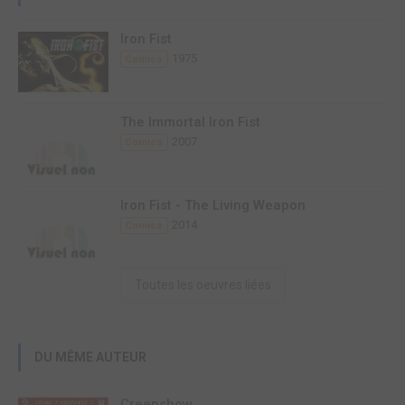
Iron Fist
1975
Comics
The Immortal Iron Fist
2007
Comics
Iron Fist - The Living Weapon
2014
Comics
Toutes les oeuvres liées
DU MÊME AUTEUR
Creepshow