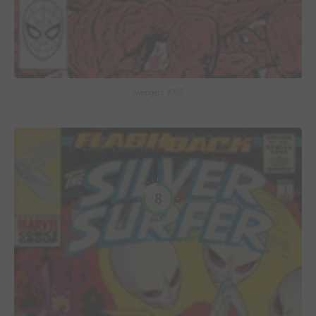
Avengers #305
8