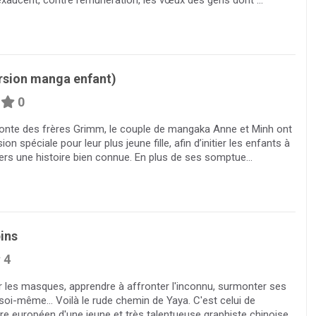
ersion manga enfant)
0
conte des frères Grimm, le couple de mangaka Anne et Minh ont
on spéciale pour leur plus jeune fille, afin d’initier les enfants à
ers une histoire bien connue. En plus de ses somptue...
pins
4
er les masques, apprendre à affronter l'inconnu, surmonter ses
oi-même... Voilà le rude chemin de Yaya. C'est celui de
ivre européen d'une jeune et très talentueuse graphiste chinoise