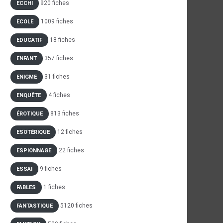
920 fiches
ECCHI
1009 fiches
ECOLE
18 fiches
EDUCATIF
357 fiches
ENFANT
31 fiches
ENIGME
4 fiches
ENQUÊTE
813 fiches
ÉROTIQUE
12 fiches
ESOTÉRIQUE
22 fiches
ESPIONNAGE
9 fiches
ESSAI
1 fiches
FABLES
5120 fiches
FANTASTIQUE