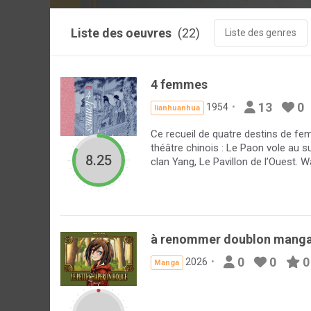
Liste des oeuvres
(22)
Liste des genres
4 femmes
13
0
1954
lianhuanhua
Ce recueil de quatre destins de fem
théâtre chinois : Le Paon vole au s
8.25
clan Yang, Le Pavillon de l’Ouest. W
à renommer doublon mang
0
0
0
2026
Manga