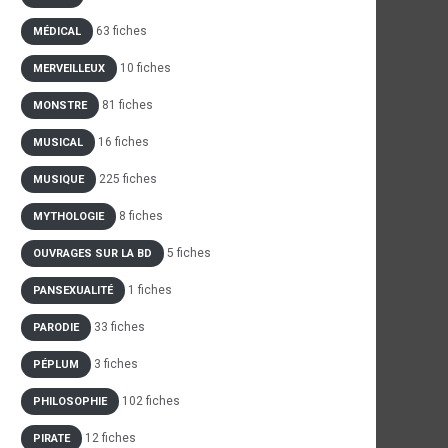
63 fiches
MÉDICAL
10 fiches
MERVEILLEUX
81 fiches
MONSTRE
16 fiches
MUSICAL
225 fiches
MUSIQUE
8 fiches
MYTHOLOGIE
5 fiches
OUVRAGES SUR LA BD
1 fiches
PANSEXUALITÉ
33 fiches
PARODIE
3 fiches
PÉPLUM
102 fiches
PHILOSOPHIE
12 fiches
PIRATE