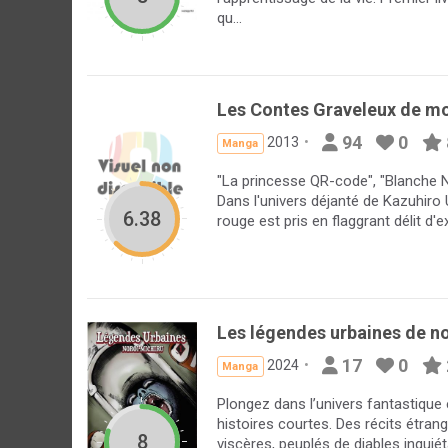
qu...
Les Contes Graveleux de m
94
0
2013
Manga
"La princesse QR-code", "Blanche N
Dans l'univers déjanté de Kazuhiro 
6.38
rouge est pris en flaggrant délit d'ex
Les légendes urbaines de no
17
0
2024
Manga
Plongez dans l’univers fantastique 
histoires courtes. Des récits étrang
8
viscères, peuplés de diables inquié