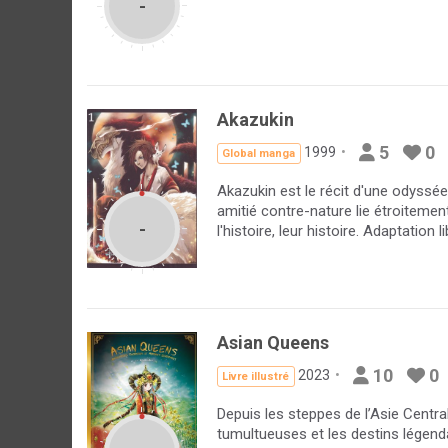
-
Akazukin
5
0
1999
Global manga
Akazukin est le récit d'une odyssée
amitié contre-nature lie étroitement
-
l'histoire, leur histoire. Adaptatio
Asian Queens
10
0
2023
Livre illustré
Depuis les steppes de l’Asie Centra
tumultueuses et les destins légendair