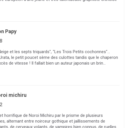
on Papy
8
eige et les septs triquards", "Les Trois Petits cochonnes"…
Urata, le petit poucet sème des culottes tandis que le chaperon
cès de vitesse ! Il fallait bien un auteur japonais un brin...
roi michiru
2
et horrifique de Noroi Michiru par le prisme de plusieurs
es, alternant entre noirceur gothique et jaillissements de
tants, de cerveaux volants, de vampires bien connus, de ruelles