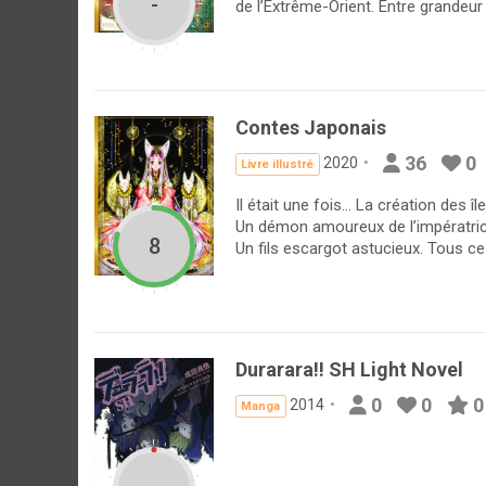
-
de l’Extrême-Orient. Entre grandeur
Contes Japonais
36
0
2020
Livre illustré
Il était une fois… La création des 
Un démon amoureux de l’impératric
8
Un fils escargot astucieux. Tous ces
Durarara!! SH Light Novel
0
0
0
2014
Manga