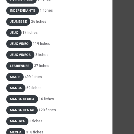
1 fiches
INDÉPENDANTS
26 fiches
JEUNESSE
17 fiches
JEUX
119 fiches
JEUX VIDÉO
3 fiches
JEUX VIDÉOS
37 fiches
LESBIENNES
499 fiches
MAGIE
69 fiches
MANGA
16 fiches
MANGA GEKIGA
120 fiches
MANGA HENTAI
3 fiches
MANHWA
318 fiches
MECHA