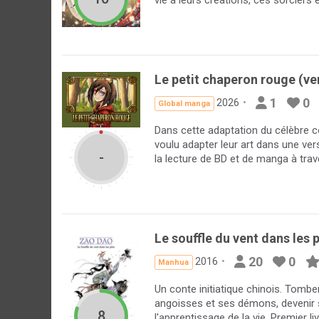
Le petit chaperon rouge (v
1
0
2026
Global manga
Dans cette adaptation du célèbre 
voulu adapter leur art dans une versi
-
la lecture de BD et de manga à trav
Le souffle du vent dans les 
20
0
2016
Manhua
Un conte initiatique chinois. Tomb
angoisses et ses démons, devenir s
8
l'apprentissage de la vie. Premier l