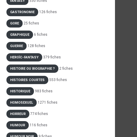
530 fiches
FANTASY
126 fiches
GASTRONOMIE
25 fiches
GORE
6 fiches
GRAPHIQUE
128 fiches
GUERRE
379 fiches
HEROÏC-FANTASY
2 fiches
HISTOIRE OU BIOGRAPHIE ?
553 fiches
HISTOIRES COURTES
983 fiches
HISTORIQUE
1271 fiches
HOMOSEXUEL
774 fiches
HORREUR
116 fiches
HUMOUR
9 fiches
HUMOUR NOIR