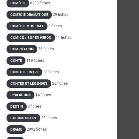
6380 fiches
COMÉDIE
29 fiches
COMÉDIE DRAMATIQUE
3 fiches
COMÉDIE MUSICALE
11 fiches
COMICS / SUPER HEROS
25 fiches
COMPILATION
119 fiches
CONTE
13 fiches
CONTE ILLUSTRÉ
22 fiches
CONTES ET LÉGENDES
14 fiches
CYBERPUNK
3 fiches
DESSIN
23 fiches
DOCUMENTAIRE
2992 fiches
DRAME