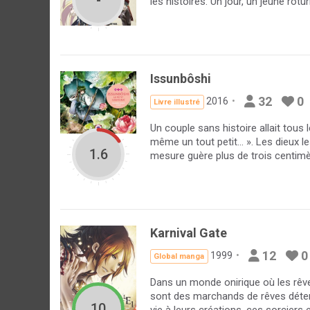
-
les histoires. Un jour, un jeune rotur
Issunbôshi
32
0
2016
Livre illustré
Un couple sans histoire allait tou
même un tout petit... ». Les dieux le
1.6
mesure guère plus de trois centimèt
Karnival Gate
12
0
1999
Global manga
Dans un monde onirique où les rêve
sont des marchands de rêves déten
10
vie à leurs créations, ces sorciers