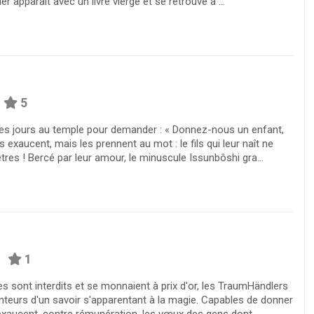
ier apparaît avec un livre vierge et se retrouve à ...
5
s les jours au temple pour demander : « Donnez-nous un enfant,
s exaucent, mais les prennent au mot : le fils qui leur naît ne
res ! Bercé par leur amour, le minuscule Issunbôshi gra...
1
s sont interdits et se monnaient à prix d'or, les TraumHändlers
teurs d'un savoir s'apparentant à la magie. Capables de donner
 exaucent, contre rémunération, les vœux des gens dont ...