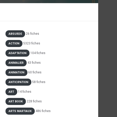
26 fiches
ABSURDE
5323 fiches
ACTION
104 fiches
ADAPTATION
43 fiches
ANIMALIER
60 fiches
ANIMATION
58 fiches
ANTICIPATION
14 fiches
ART
228 fiches
ART BOOK
486 fiches
ARTS MARTIAUX