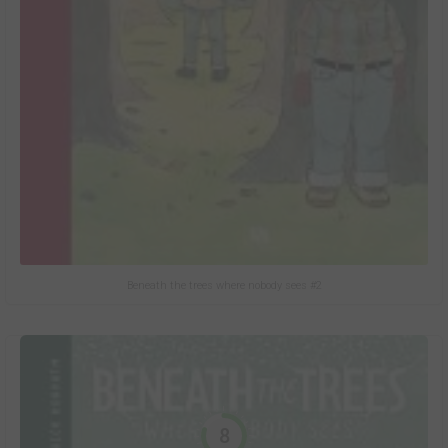
Beneath the trees where nobody sees #2
8