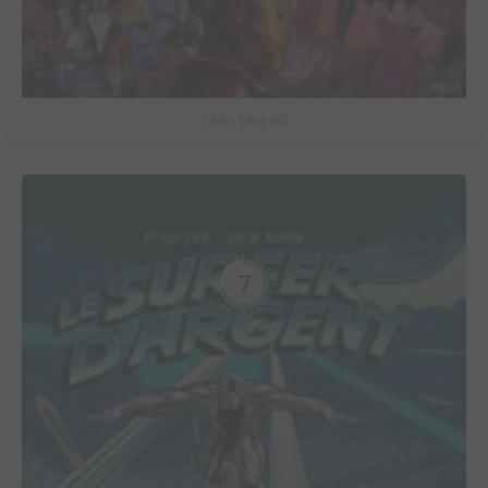
X-Men Extra #62
7