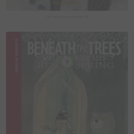
Les mystères de Hobtown #2
9