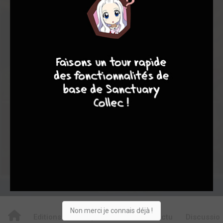
1
0
1
7
9
8
9
4
0
0
4
5915
Collection
Envie
Critique
★
★
★
★
★
★
★
★
★
★
Acheter
Non merci je connais déjà !
Editions
Critiques
Videos
Actu
Discussio