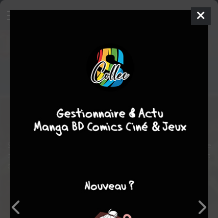
Conquêtes païennes
Comics
1980
Wallace WOOD
Wallace WOOD
Histoires courtes
Heroïc-Fantasy
Mythologie
science fiction
Suite d'histoires courtes soit fantastiques soit de SF avec une
particularité intéressante : elles finissent toutes mal... Enfin cela
dépend les sens que l'on donne au mot mal!!
Note globale
Les experts
Membres
5,00
-