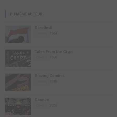
DU MÊME AUTEUR
Daredevil
1964
Comics
Tales From the Crypt
1950
Comics
Blazing Combat
2010
Comics
Cannon
2020
Comics