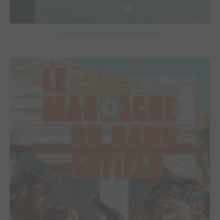
Beneath the trees where nobody sees #1
9