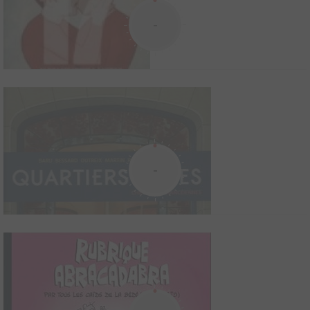
Preview Glénat
-
2007
4
0
0
Ouvrage sur la BD
JAMAIS DEUX SANS TROIS ! Il est encore un peu tôt pour
annoncer fièrement que le GLENAT PREVIEW est en passe de
PILOTE LE JOURNAL D'ASTÉRIX ET D'OBÉLIX
devenir une institution... mais en revanche tout à fait sérieux de
constater que ce dernier vient d'entreprendre sa première
1962
3
0
1
Périodique
révolution et de franchir le cap de sa deuxième année.
Projet 17 Mai
-
1
0
0
BD