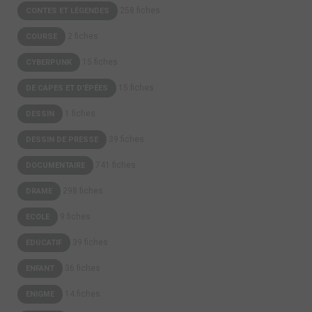
258 fiches
CONTES ET LÉGENDES
2 fiches
COURSE
15 fiches
CYBERPUNK
15 fiches
DE CAPES ET D'ÉPÉES
1 fiches
DESSIN
39 fiches
DESSIN DE PRESSE
741 fiches
DOCUMENTAIRE
298 fiches
DRAME
9 fiches
ECOLE
39 fiches
EDUCATIF
36 fiches
ENFANT
14 fiches
ENIGME