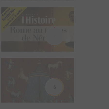
Histoires incroyables de la coupe du monde
2018
4
0
0
BD
0
0
0
Magazine
Un Docu-BD pour raconter l’histoire de la Coupe du monde de
-
football, à travers trente moments d’anthologie en bandes
dessinées ! Épisodes mythiques ou anecdotes inconnues du
grand public retracent l’épopée sportive de 1930 à aujourd’hui De
Sindelar à Neymar, du Maracana à Marad...
L'âge d'or de la bande dessinée belge
2015
2
0
0
Livre illustré
"Le Musée des Beaux-Arts de Liège possède une collection de
6
planches originales de bande dessinée recelant quelques trésors
exceptionnels. Les signatures les plus prestigieuses s'y côtoient
: Hergé, Jacobs, Franquin, Morris, Peyo, Tillieux, Will, Macherot,
Martin, Hermann, Comès, Graton, ...