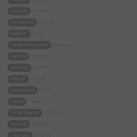
160 fiches
MUSIQUE
87 fiches
MYTHOLOGIE
1 fiches
NARRATIF
294 fiches
OUVRAGES SUR LA BD
112 fiches
PARODIE
16 fiches
PASTICHE
12 fiches
PÉPLUM
23 fiches
PHILOSOPHIE
7 fiches
PIRATE
1010 fiches
POLAR/THRILLER
360 fiches
POLICIER
249 fiches
POLITIQUE