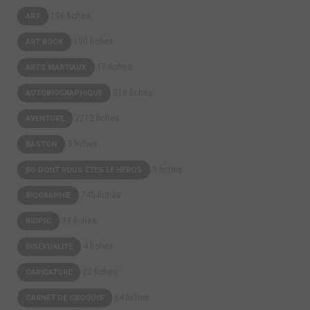
culture francophone, la Rubrique à Brac. Dans cet incroyable
196 fiches
ART
espace de liberté, Gotlib va se lancer ...
190 fiches
ART BOOK
17 fiches
ARTS MARTIAUX
318 fiches
AUTOBIOGRAPHIQUE
2712 fiches
AVENTURE
3 fiches
BASTON
3 fiches
BD DONT VOUS ÊTES LE HÉROS
745 fiches
BIOGRAPHIE
33 fiches
BIOPIC
4 fiches
BISEXUALITÉ
22 fiches
CARICATURE
64 fiches
CARNET DE CROQUIS