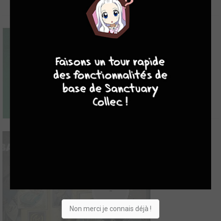
9
8
9
8
-
-
Non merci je connais déjà !