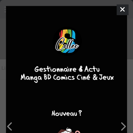
Les BD du genre Collectif
Liste des oeuvres
(14)
Liste des genres
-