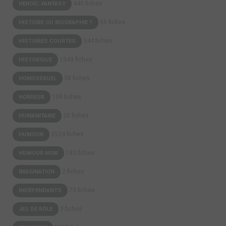
440 fiches
HEROÏC-FANTASY
56 fiches
HISTOIRE OU BIOGRAPHIE ?
344 fiches
HISTOIRES COURTES
1549 fiches
HISTORIQUE
38 fiches
HOMOSEXUEL
109 fiches
HORREUR
20 fiches
HUMANITAIRE
3524 fiches
HUMOUR
183 fiches
HUMOUR NOIR
2 fiches
IMAGINATION
73 fiches
INDÉPENDANTS
3 fiches
JEU DE RÔLE