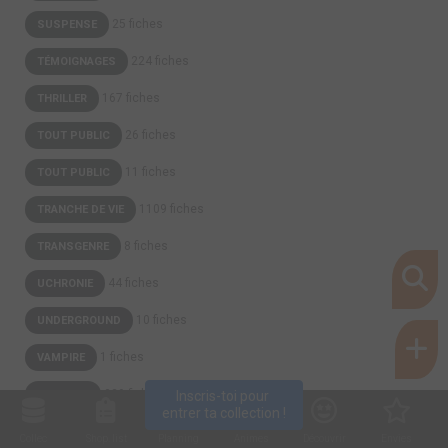
25 fiches
SUSPENSE
224 fiches
TÉMOIGNAGES
167 fiches
THRILLER
26 fiches
TOUT PUBLIC
11 fiches
TOUT PUBLIC
1109 fiches
TRANCHE DE VIE
8 fiches
TRANSGENRE
44 fiches
UCHRONIE
10 fiches
UNDERGROUND
1 fiches
VAMPIRE
329 fiches
WESTERN
Inscris-toi pour 
entrer ta collection !
Collec
Shop. list
Planning
Animes
Découvrir
Envies