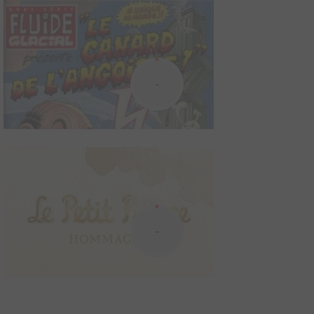
L'Histoire
2009
5
0
0
Ouvrage sur la BD
-
Quand l'histoire rencontre le 9e art, Néron, empereur de 54 à 68
ap. J.-C., croise Murena, héros de la série BD sortie tout droit de
l'imagination de Jean Dufaux et Philippe DelabyOù s'arrête la
vérité historique, où commence la fiction ? L'Histoire part sur les
traces de Murena et convi...
La dame à la licorne
2015
4
0
0
BD
La Dame à la licorne, revisitée par Émile Bravo, Kajika Aki-
-
Ferrazzini, Charlotte Arène, Laura Bertrand, Héloïse Chochois,
Manon Debaye, Emmanuel Espinasse, Pauline Hébert, Ariane
Hugues, Guillaume Laugé, Henri Lemahieu, Marin Martinie,
Léopold Prudhon, Maxime Sabourin, Louise Smith, Ad�...
Le canard de l'angoisse !