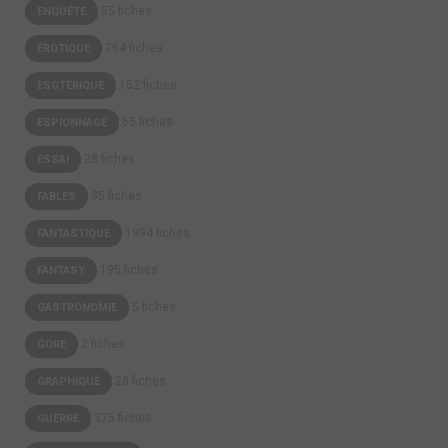
55 fiches
ENQUÊTE
764 fiches
ÉROTIQUE
152 fiches
ESOTÉRIQUE
65 fiches
ESPIONNAGE
28 fiches
ESSAI
35 fiches
FABLES
1994 fiches
FANTASTIQUE
195 fiches
FANTASY
5 fiches
GASTRONOMIE
2 fiches
GORE
28 fiches
GRAPHIQUE
375 fiches
GUERRE