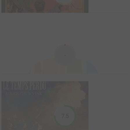
juste en face du métro aérien, elle est aperçue nue, un matin en
sortant de sa douche, par deux ...
Le roi vert
1991
54
0
2
BD
-
Le sang du flamboyant
1985
28
0
1
BD
7.5