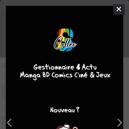
Les BD du genre Roman BD
Liste des oeuvres
(26)
Liste des genres
6