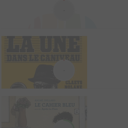
Une falaise au bout du chemin des douaniers, quelque part dans
-
le Pas-de-Calais. Le printemps, impatient, se donne parfois des
airs d’été. Un homme attend une femme, sa voiture à l’arrêt.
Quand, enfin, elle arrive, c’est pour lui annoncer que leur relation
est terminée. Terminée. Que ...
La ballade de sean hopper
2016
10
0
0
BD
-