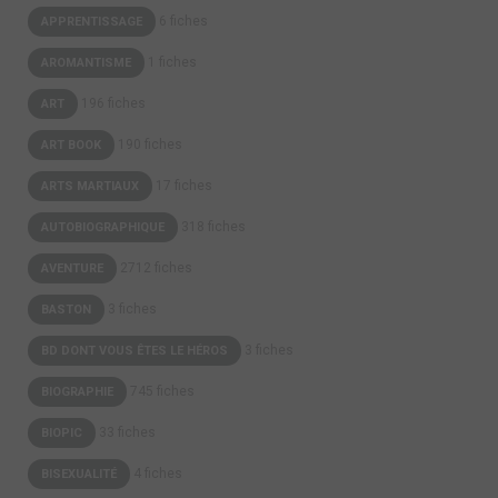
2019
1
0
1
BD
6 fiches
APPRENTISSAGE
1 fiches
AROMANTISME
196 fiches
ART
190 fiches
ART BOOK
17 fiches
ARTS MARTIAUX
318 fiches
AUTOBIOGRAPHIQUE
2712 fiches
AVENTURE
3 fiches
BASTON
3 fiches
BD DONT VOUS ÊTES LE HÉROS
745 fiches
BIOGRAPHIE
33 fiches
BIOPIC
4 fiches
BISEXUALITÉ