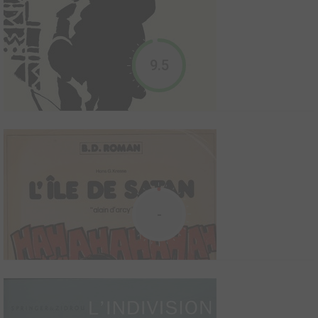
9.5
Kora et les Yakusas
L'écume de l'aube Yoko Tsuno
0
0
0
BD
1999
0
0
1
Roman
-
Une enfance japonaise sur l'île du Songe. La petite Yoko a de
l'énergie à revendre, mais aussi du charme. Elle saura apprivoiser
son grand-père et réveiller en lui le vieux rêve de créer une perle
parfaitement transparente. C'est cette quête d'absolu, dans ses
aléas et dans ses conséque...
L'étranger