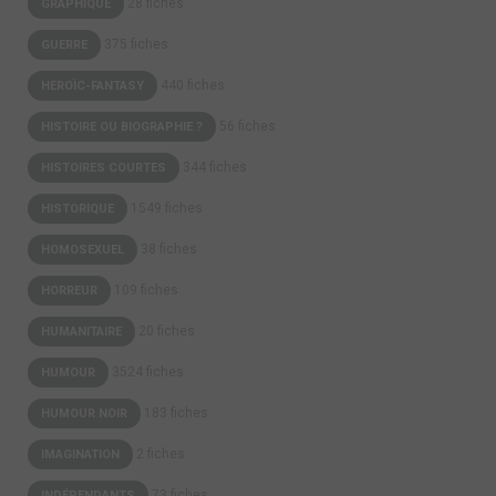
28 fiches
GRAPHIQUE
375 fiches
GUERRE
440 fiches
HEROÏC-FANTASY
56 fiches
HISTOIRE OU BIOGRAPHIE ?
344 fiches
HISTOIRES COURTES
1549 fiches
HISTORIQUE
38 fiches
HOMOSEXUEL
109 fiches
HORREUR
20 fiches
HUMANITAIRE
3524 fiches
HUMOUR
183 fiches
HUMOUR NOIR
2 fiches
IMAGINATION
73 fiches
INDÉPENDANTS