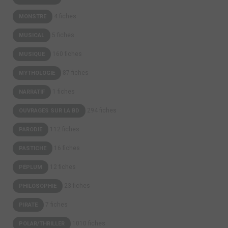
4 fiches
MONSTRE
5 fiches
MUSICAL
160 fiches
MUSIQUE
87 fiches
MYTHOLOGIE
1 fiches
NARRATIF
294 fiches
OUVRAGES SUR LA BD
112 fiches
PARODIE
16 fiches
PASTICHE
12 fiches
PÉPLUM
23 fiches
PHILOSOPHIE
7 fiches
PIRATE
1010 fiches
POLAR/THRILLER