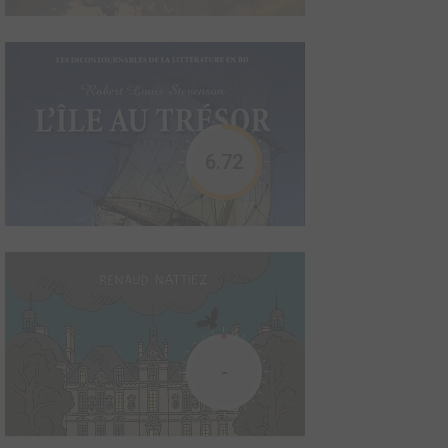
6.72
Le signe de Lucifer
Le temps perdu
0
0
0
BD
2014
35
0
4
BD
-
Au kilomètre 51 de la N 711,il était un lieu où mon passé et mon
avenir se croisaient. Et je m'y étais arrêté par hasard.