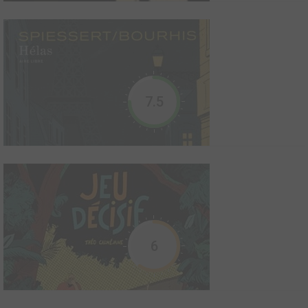
reconquérir le coeur d�...
Au nom de tous les miens
1986
7
0
0
BD
7.5
Eva (Comes)
1985
106
0
8
BD
6
Hélas