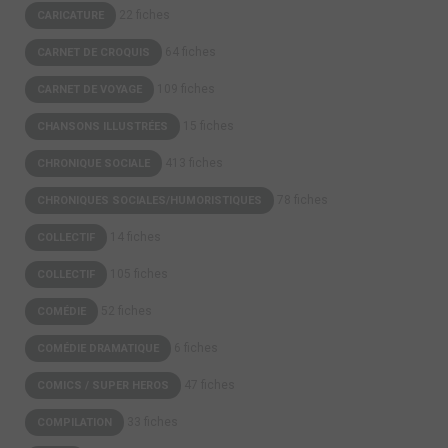
22 fiches
CARICATURE
64 fiches
CARNET DE CROQUIS
109 fiches
CARNET DE VOYAGE
15 fiches
CHANSONS ILLUSTRÉES
413 fiches
CHRONIQUE SOCIALE
78 fiches
CHRONIQUES SOCIALES/HUMORISTIQUES
14 fiches
COLLECTIF
105 fiches
COLLECTIF
52 fiches
COMÉDIE
6 fiches
COMÉDIE DRAMATIQUE
47 fiches
COMICS / SUPER HEROS
33 fiches
COMPILATION