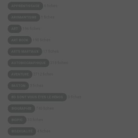
6 fiches
APPRENTISSAGE
1 fiches
AROMANTISME
196 fiches
ART
190 fiches
ART BOOK
17 fiches
ARTS MARTIAUX
318 fiches
AUTOBIOGRAPHIQUE
2712 fiches
AVENTURE
3 fiches
BASTON
3 fiches
BD DONT VOUS ÊTES LE HÉROS
745 fiches
BIOGRAPHIE
33 fiches
BIOPIC
4 fiches
BISEXUALITÉ