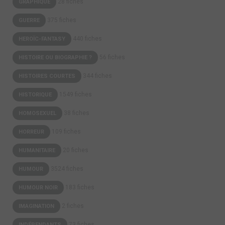
28 fiches
GRAPHIQUE
375 fiches
GUERRE
440 fiches
HEROÏC-FANTASY
56 fiches
HISTOIRE OU BIOGRAPHIE ?
344 fiches
HISTOIRES COURTES
1549 fiches
HISTORIQUE
38 fiches
HOMOSEXUEL
109 fiches
HORREUR
20 fiches
HUMANITAIRE
3524 fiches
HUMOUR
183 fiches
HUMOUR NOIR
2 fiches
IMAGINATION
73 fiches
INDÉPENDANTS