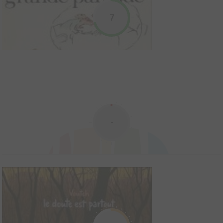
Un recueil d’images et de textes inédits de Philippe Geluck. Dans
la lignée de Oh toi, le Belge, ta gueule et de Geluck se lâche.
7
Journal d'un psychanalyste
2003
0
0
0
BD
Frères et sœurs complices ou rivaux, bonheurs et déceptions de
la vie amoureuse, parents angoissés et enfants vampirisés... Sur
-
le divan du psychanalyste s'expriment aussi bien les joies et les
espoirs de l'humanité que ses craintes et ses frustrations. Le
lecteur retrouve ici les héros d...
La grande panique