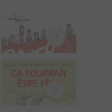
Dans ces pages, les lecteurs francophones pourront découvrir
une archive visuelle rare et précieuse, allant des caricatures
parues dans les journaux et magazines égyptiens des années 60
aux plus récentes bandes dessinées et dessins de presse
diffusés en ligne. Les lecteurs pourront égalem...
4
A la pointe de l'épée
2009
0
0
0
BD
L'actualité découpée en fines tranches par la plume acérée d'une
des valeurs montantes du dessin de presse suisse. Découvrez
dans cet ouvrage toute l'efficacité d'un regard sans compromis.
cinq années de dessins de presse initialement publiés dans les
6
quotidiens suisses L'Express, L'Impa...