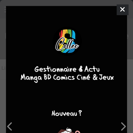
Les BD du genre Recueil dessins de
presse
Liste des oeuvres
(25)
Liste des genres
10