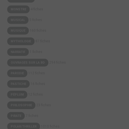
4 fiches
MONSTRE
5 fiches
MUSICAL
160 fiches
MUSIQUE
87 fiches
MYTHOLOGIE
1 fiches
NARRATIF
294 fiches
OUVRAGES SUR LA BD
112 fiches
PARODIE
16 fiches
PASTICHE
12 fiches
PÉPLUM
23 fiches
PHILOSOPHIE
7 fiches
PIRATE
1010 fiches
POLAR/THRILLER