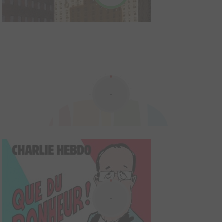
Les films du dimanche soir
2011
1
0
1
BD
Toutes les grandes « gueules » du cinéma français sont réunies
dans cet ouvrage : Gabin, De Funès, Ventura, Bourvil, Fernandel...
-
Cet album est un merveilleux moyen de réviser tous les
classiques du cinéma populaire au travers d'une galerie de
personnages hauts en couleur. Chaque carica...
No sex in New York
2004
29
0
4
BD
Tout l'été dans Libération, la France entière a pu découvrir les
aventures de Riad Sattouf aux Etats-Unis. Parti en reportage
-
pour parler de l'invasion des sauterelles au Texas, il a préféré
rester à New York et se concentrer sur son sujet préféré, la
solitude et la misère sentimenta...