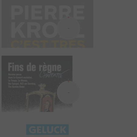
-
Cent dessins pour la liberté de la presse
0
0
0
Magazine
-
C’est très drôle et d’ailleurs c’est belge !
2017
1
0
0
BD
Charlie Mensuel