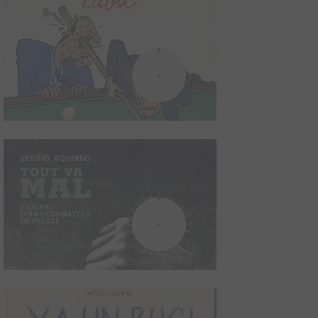
une image bien balancée : il y a ...
-
Tintouin chez le psychanalyste
2004
0
0
0
BD
Six personnages en quête d'inconscient parlent de leurs amours,
de leur enfance, de leur famille, de leurs déceptions et de leurs
-
espoirs. Chemin faisant, ils éprouvent le bonheur de se laisser
surprendre par leurs propres mots, et nous invitent à partager ce
plaisir avec eux. Ces récits de...
Tonton accro