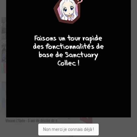
8
7
9
8
100 dessins pour la liberté de la presse
-
2020
4
0
1
Artbook
50 ARTISTES DE CARICATURE ET DE BANDE
-
DESSINÉE ARABES
Non merci je connais déjà !
2018
0
0
0
BD