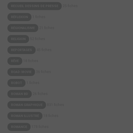
25 fiches
RECUEIL DESSINS DE PRESSE
1 fiches
RÉFLEXION
21 fiches
RÉGIONALISME
52 fiches
RELIGION
45 fiches
REPORTAGES
18 fiches
RÊVE
36 fiches
ROAD-MOVIE
1 fiches
ROBOT
26 fiches
ROMAN BD
831 fiches
ROMAN GRAPHIQUE
18 fiches
ROMAN ILLUSTRÉ
178 fiches
ROMANCE