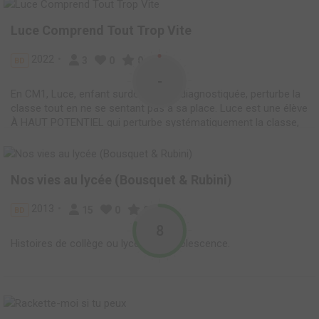
Luce Comprend Tout Trop Vite
2022
3
0
0
BD
-
En CM1, Luce, enfant surdouée non diagnostiquée, perturbe la
classe tout en ne se sentant pas à sa place. Luce est une élève
À HAUT POTENTIEL qui perturbe systématiquement la classe,
répondant à la place des autres, lisant à haute voix quand on
interroge un camarade, venant corriger les...
Nos vies au lycée (Bousquet & Rubini)
2013
15
0
0
BD
8
Histoires de collège ou lycée et d'adolescence.