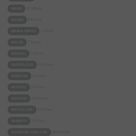
20 fiches
MAGIE
8 fiches
MANGA
1 fiches
MANGA HENTAI
1 fiches
MECHA
1 fiches
MÉDICAL
63 fiches
MERVEILLEUX
4 fiches
MONSTRE
5 fiches
MUSICAL
160 fiches
MUSIQUE
87 fiches
MYTHOLOGIE
1 fiches
NARRATIF
294 fiches
OUVRAGES SUR LA BD