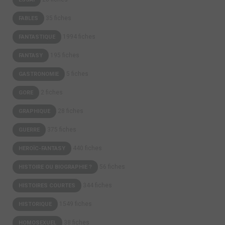
35 fiches
FABLES
1994 fiches
FANTASTIQUE
195 fiches
FANTASY
5 fiches
GASTRONOMIE
2 fiches
GORE
28 fiches
GRAPHIQUE
375 fiches
GUERRE
440 fiches
HEROÏC-FANTASY
56 fiches
HISTOIRE OU BIOGRAPHIE ?
344 fiches
HISTOIRES COURTES
1549 fiches
HISTORIQUE
38 fiches
HOMOSEXUEL