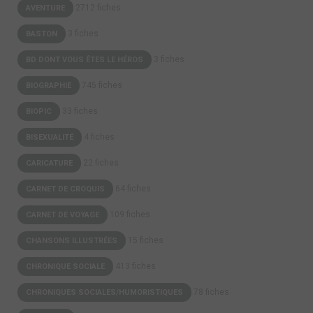
2712 fiches
AVENTURE
3 fiches
BASTON
3 fiches
BD DONT VOUS ÊTES LE HÉROS
745 fiches
BIOGRAPHIE
33 fiches
BIOPIC
4 fiches
BISEXUALITÉ
22 fiches
CARICATURE
64 fiches
CARNET DE CROQUIS
109 fiches
CARNET DE VOYAGE
15 fiches
CHANSONS ILLUSTRÉES
413 fiches
CHRONIQUE SOCIALE
78 fiches
CHRONIQUES SOCIALES/HUMORISTIQUES