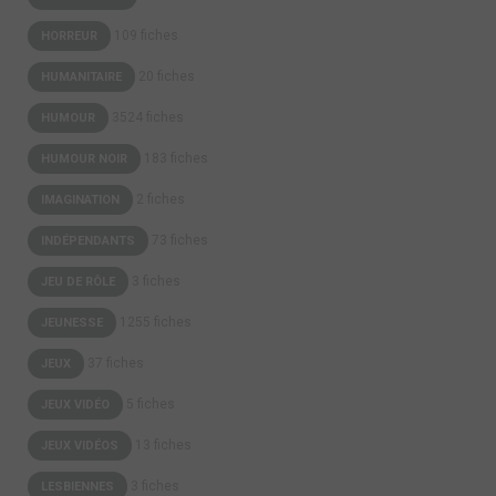
109 fiches
HORREUR
20 fiches
HUMANITAIRE
3524 fiches
HUMOUR
183 fiches
HUMOUR NOIR
2 fiches
IMAGINATION
73 fiches
INDÉPENDANTS
3 fiches
JEU DE RÔLE
1255 fiches
JEUNESSE
37 fiches
JEUX
5 fiches
JEUX VIDÉO
13 fiches
JEUX VIDÉOS
3 fiches
LESBIENNES