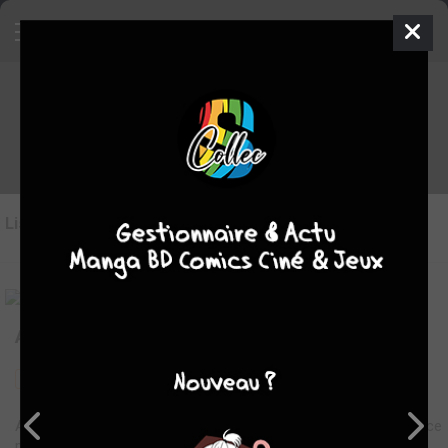
Les BD du genre Ecole
Liste des oeuvres
(9)
Liste des genres
Always Raining Here
2012
1
0
0
BD
-
Adrian a le cœur brisé, Carter a envie de baiser ! Tout commence
par une rencontre improbable dans une librairie familiale, au fin