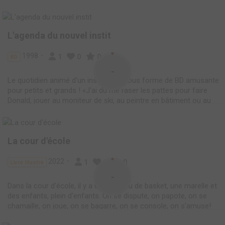
Pourquoi son voisin Eliott s’acharne-t-il sur lui ? Pourquoi Louis
et Medhi s’allient-ils avec ce jeu...
L'agenda du nouvel instit
1998
1
0
0
BD
-
Le quotidien animé d'un instituteur, sous forme de BD amusante
pour petits et grands ! «J'ai dû me raser les pattes pour faire
Donald, jouer au moniteur de ski, au peintre en bâtiment ou au
boulanger… J'ai failli me noyer à la piscine, mourir enfumé à la
kermesse… Et après ça on dit ...
La cour d'école
2022
1
0
0
Livre illustré
-
Dans la cour d'école, il y a un panneau de basket, une marelle et
des enfants, plein d'enfants. On se dispute, on papote, on se
chamaille, on joue, on se bagarre, on se console, on s'amuse!
C'est ça, la vie d'une cour d'école!