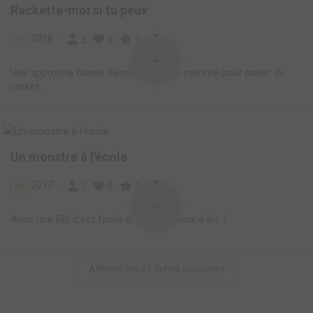
Rackette-moi si tu peux
2018
2
0
0
BD
-
Une approche bande dessinée vive et colorée pour parler du
racket.
Un monstre à l'école
2017
1
0
0
BD
-
Avec une BD, c'est facile de commencer à lire !
Afficher les 25 fiches suivantes