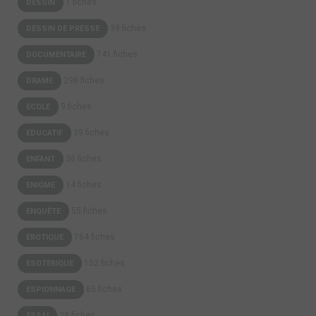
1 fiches
DESSIN
39 fiches
DESSIN DE PRESSE
741 fiches
DOCUMENTAIRE
298 fiches
DRAME
9 fiches
ECOLE
39 fiches
EDUCATIF
36 fiches
ENFANT
14 fiches
ENIGME
55 fiches
ENQUÊTE
764 fiches
ÉROTIQUE
152 fiches
ESOTÉRIQUE
65 fiches
ESPIONNAGE
28 fiches
ESSAI