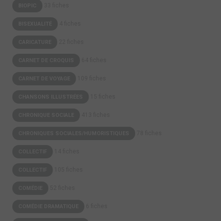
33 fiches
BIOPIC
4 fiches
BISEXUALITÉ
22 fiches
CARICATURE
64 fiches
CARNET DE CROQUIS
109 fiches
CARNET DE VOYAGE
15 fiches
CHANSONS ILLUSTRÉES
413 fiches
CHRONIQUE SOCIALE
78 fiches
CHRONIQUES SOCIALES/HUMORISTIQUES
14 fiches
COLLECTIF
105 fiches
COLLECTIF
52 fiches
COMÉDIE
6 fiches
COMÉDIE DRAMATIQUE