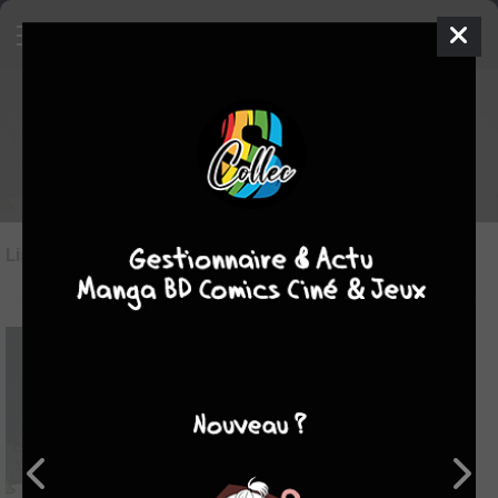
Les BD du genre bisexualité
Liste des oeuvres
(4)
Liste des genres
-