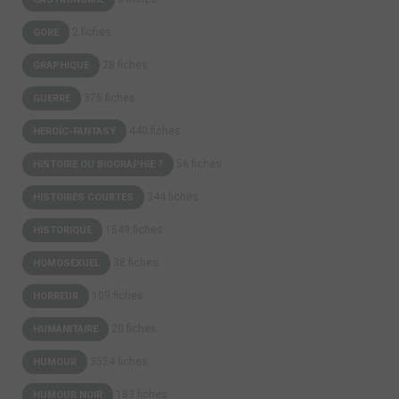
2 fiches
GORE
28 fiches
GRAPHIQUE
375 fiches
GUERRE
440 fiches
HEROÏC-FANTASY
56 fiches
HISTOIRE OU BIOGRAPHIE ?
344 fiches
HISTOIRES COURTES
1549 fiches
HISTORIQUE
38 fiches
HOMOSEXUEL
109 fiches
HORREUR
20 fiches
HUMANITAIRE
3524 fiches
HUMOUR
183 fiches
HUMOUR NOIR