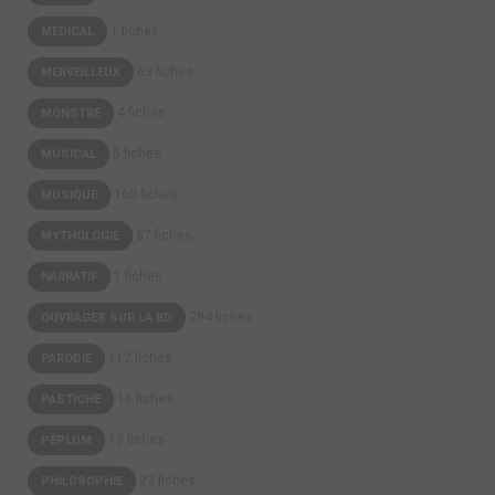
1 fiches
MÉDICAL
63 fiches
MERVEILLEUX
4 fiches
MONSTRE
5 fiches
MUSICAL
160 fiches
MUSIQUE
87 fiches
MYTHOLOGIE
1 fiches
NARRATIF
294 fiches
OUVRAGES SUR LA BD
112 fiches
PARODIE
16 fiches
PASTICHE
12 fiches
PÉPLUM
23 fiches
PHILOSOPHIE