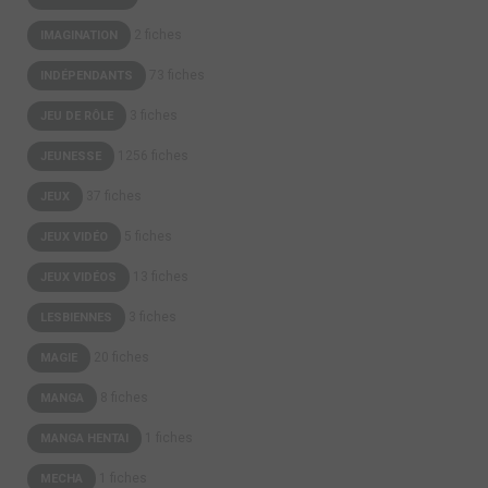
2 fiches
IMAGINATION
73 fiches
INDÉPENDANTS
3 fiches
JEU DE RÔLE
1256 fiches
JEUNESSE
37 fiches
JEUX
5 fiches
JEUX VIDÉO
13 fiches
JEUX VIDÉOS
3 fiches
LESBIENNES
20 fiches
MAGIE
8 fiches
MANGA
1 fiches
MANGA HENTAI
1 fiches
MECHA