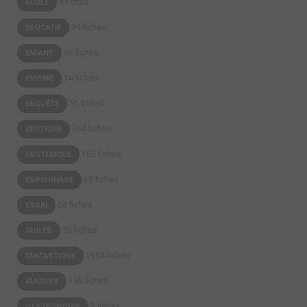
9 fiches
ECOLE
39 fiches
EDUCATIF
36 fiches
ENFANT
14 fiches
ENIGME
55 fiches
ENQUÊTE
764 fiches
ÉROTIQUE
152 fiches
ESOTÉRIQUE
65 fiches
ESPIONNAGE
28 fiches
ESSAI
35 fiches
FABLES
1994 fiches
FANTASTIQUE
195 fiches
FANTASY
5 fiches
GASTRONOMIE