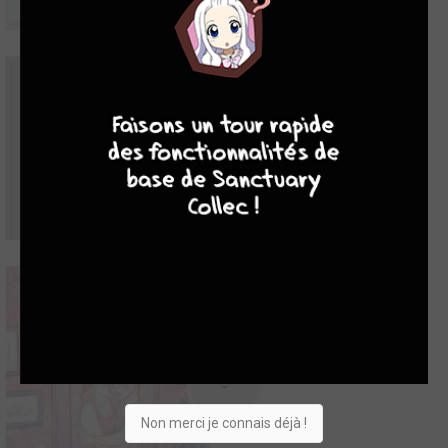
7
8
8
10
7
Always Raining Here
2012
1
0
0
BD
Adrian a le cœur brisé, Carter a envie de baiser ! Tout commence
par une rencontre improbable dans une librairie familiale, au fin
-
fond de la banlieue de Vancouver. Pour Carter, Adrian est le seul
gay potable du bahut. Il va donc tout faire pour le séduire ! Mais
Non merci je connais déjà !
Adrian n’est pas du genre �...