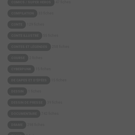
47 fiches
COMICS / SUPER HEROS
33 fiches
COMPILATION
129 fiches
CONTE
55 fiches
CONTE ILLUSTRÉ
258 fiches
CONTES ET LÉGENDES
2 fiches
COURSE
15 fiches
CYBERPUNK
15 fiches
DE CAPES ET D'ÉPÉES
1 fiches
DESSIN
39 fiches
DESSIN DE PRESSE
742 fiches
DOCUMENTAIRE
298 fiches
DRAME