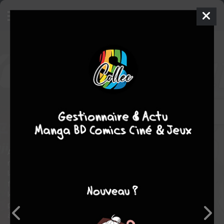
Mission : Yozakura Family
4
SIMPLE
ven. 17 sept. 2021
kana
Manga
Shonen
Hitsuji GONDAIRA
Hitsuji GONDAIRA
29
tomes
COMPLÈTE
action
comédie
Afin de protéger Mutsumi et de découvrir la véritable raison de la
mort de ses parents, Taiyo Asano va devoir devenir membre de
la famille Yozakura, une famille d’espions de haut vol ! Plus
facile à dire qu’à faire avec les membres de cette famille
légèrement barjos. Sans compter que le frère ainé, terriblement
possessif en ce qui concerne sa sœur Mustumi, va voir rouge
à l’arrivée du jeune garçon…