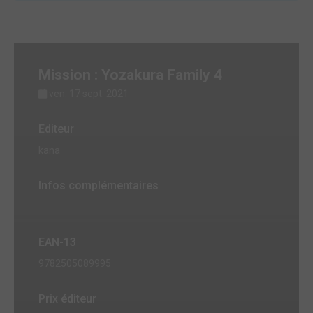
Mission : Yozakura Family 4
ven. 17 sept. 2021
Editeur
kana
Infos complémentaires
EAN-13
9782505089995
Prix éditeur