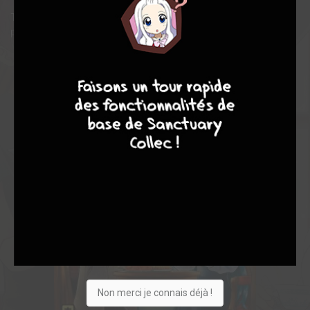
Taiyo parviendra t-il à survivre à ce quotidien plein de dangers
pour, cette fois, réussir à protéger ceux qui lui sont chers ?
9
8
7
6
Non merci je connais déjà !