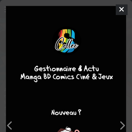
Mission : Yozakura Family
13
SIMPLE
ven. 14 avril 2023
kana
Manga
Shonen
Hitsuji GONDAIRA
Hitsuji GONDAIRA
29
tomes
COMPLÈTE
action
comédie
Afin de protéger Mutsumi et de découvrir la véritable raison de la
mort de ses parents, Taiyo Asano va devoir devenir membre de
la famille Yozakura, une famille d’espions de haut vol ! Plus
facile à dire qu’à faire avec les membres de cette famille
légèrement barjos. Sans compter que le frère ainé, terriblement
possessif en ce qui concerne sa sœur Mustumi, va voir rouge
à l’arrivée du jeune garçon…