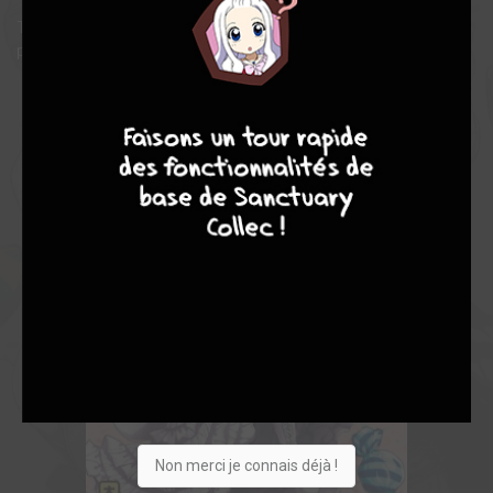
Taiyo parviendra t-il à survivre à ce quotidien plein de dangers
pour, cette fois, réussir à protéger ceux qui lui sont chers ?
8
7
9
8
Non merci je connais déjà !