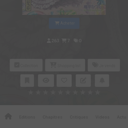
Acheter
263
7
0
Collection
Shopping list
Je vends
★
★
★
★
★
★
★
★
★
★
Editions
Chapitres
Critiques
Videos
Actu