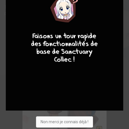
Taiyo parviendra t-il à survivre à ce quotidien plein de dangers
pour, cette fois, réussir à protéger ceux qui lui sont chers ?
9
8
9
8
Non merci je connais déjà !