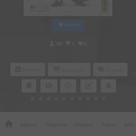
Acheter
186
1
0
Collection
Shopping list
Je vends
★
★
★
★
★
★
★
★
★
★
Editions
Chapitres
Critiques
Videos
Actu