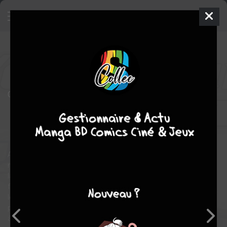
Mission : Yozakura Family
21
SIMPLE
ven. 8 nov. 2024
kana
Manga
Shonen
Hitsuji
GONDAIRA
Hitsuji GONDAIRA
29
COMPLÈTE
tomes
action
comédie
Afin de protéger Mutsumi et de découvrir la véritable raison de la
mort de ses parents, Taiyo Asano va devoir devenir membre de
la famille Yozakura, une famille d’espions de haut vol ! Plus
facile à dire qu’à faire avec les membres de cette famille
légèrement barjos. Sans compter que le frère ainé, terriblement
possessif en ce qui concerne sa sœur Mustumi, va voir rouge
à l’arrivée du jeune garçon…