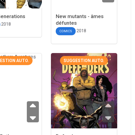
Generations
New mutants - âmes
défuntes
2018
2018
COMICS
ESTION AUTO.
SUGGESTION AUTO.