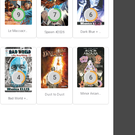
9
7
6
Le Massacre du gang Enfield
Dark Blue + Atmospherics
Spawn #2026
4
5
6
Minor Arcana #2
Dust to Dust
Bad World + Do Anything