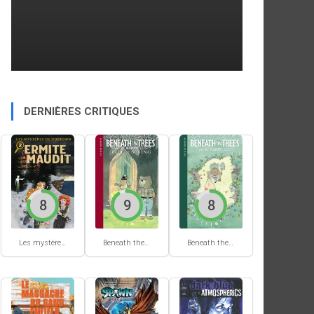
DERNIÈRES CRITIQUES
8
9
8
Les mystères de Hobtown #2
Beneath the trees where nobody sees #2
Beneath the trees where nobody sees #1