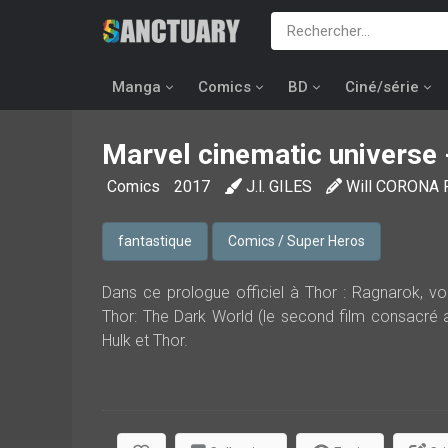
Manga
Comics
BD
Ciné/série
Marvel cinematic universe 
Comics
2017
J.l. GILES
Will CORONA 
fantastique
Comics / Super Heros
Dans ce prologue officiel à Thor : Ragnarok, vou
Thor: The Dark World (le second film consacré a
Hulk et Thor.