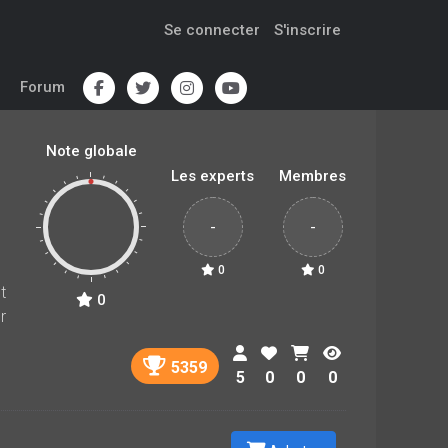
Se connecter
S'inscrire
Forum
Note globale
Les experts
Membres
-
-
0
0
t
0
r
5359
5
0
0
0