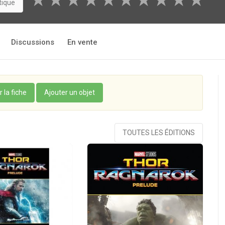
★
★
★
★
★
★
★
★
★
★
tique
Discussions
En vente
r la fiche
Ajouter un objet
TOUTES LES ÉDITIONS