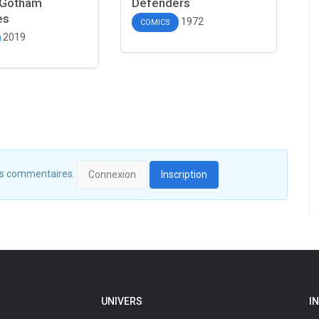
 Gotham
Defenders
es
1972
COMICS
2019
 des commentaires.
Connexion
Inscription
UNIVERS
I