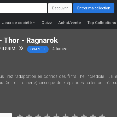
Découvrir
Entrer ma collection
Jeux de société
Quizz
Achat/vente
Top Collections
- Thor - Ragnarok
PILGRIM
4
tomes
COMPLÈTE
s lirez l’adaptation en comics des films The Incredible Hulk e
u Dieu du Tonnerre) ainsi que deux épisodes cultes centrés su