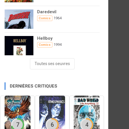
Daredevil
1964
Comics
Hellboy
1994
Comics
Toutes ses oeuvres
DERNIÈRES CRITIQUES
7
6
4