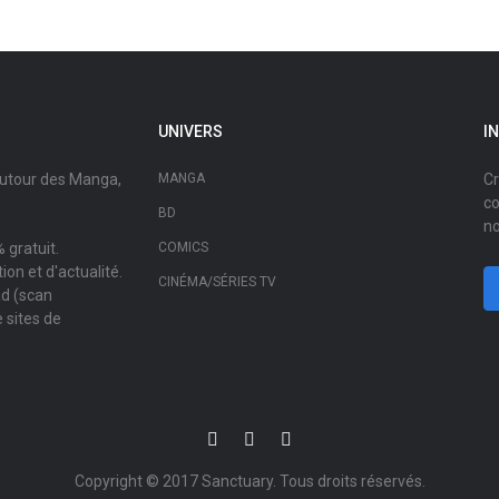
UNIVERS
I
autour des Manga,
MANGA
Cr
co
BD
no
 gratuit.
COMICS
on et d'actualité.
CINÉMA/SÉRIES TV
ad (scan
 sites de
Copyright © 2017
Sanctuary
. Tous droits réservés.