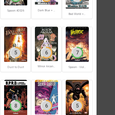
Dark Blue + Atmospherics
Spawn #2026
Bad World + Do Anything
5
6
7
Minor Arcana #2
Dust to Dust
Spawn - Violator - Origines
8
6
5