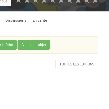
★
★
★
★
★
★
★
★
★
★
tique
Discussions
En vente
r la fiche
Ajouter un objet
TOUTES LES ÉDITIONS