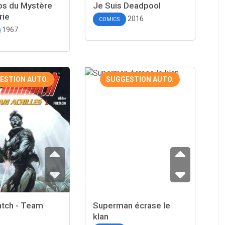
os du Mystère
Je Suis Deadpool
rie
2016
COMICS
1967
ESTION AUTO.
SUGGESTION AUTO.
tch - Team
Superman écrase le
klan