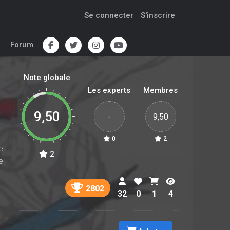
Se connecter
S'inscrire
Forum
Note globale
Les experts
Membres
9,50
-
9,50
0
2
e
2
e
2802
32
0
1
4