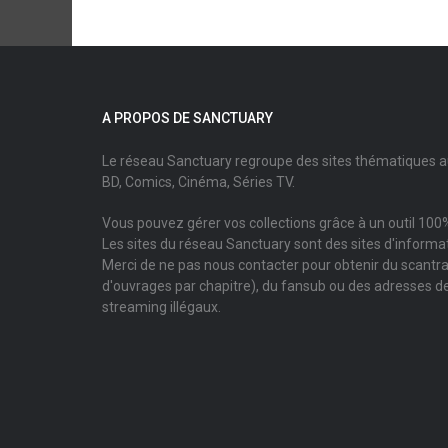
A PROPOS DE SANCTUARY
Le réseau Sanctuary regroupe des sites thématiques 
BD, Comics, Cinéma, Séries TV.
Vous pouvez gérer vos collections grâce à un outil 100%
Les sites du réseau Sanctuary sont des sites d'informati
Merci de ne pas nous contacter pour obtenir du scantr
d'ouvrages par chapitre), du fansub ou des adresses de
streaming illégaux.