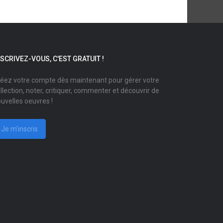
NSCRIVEZ-VOUS, C'EST GRATUIT !
éez votre compte dès maintenant pour gérer votre
llection, noter, critiquer, commenter et découvrir de
uvelles oeuvres !
Je m'inscris