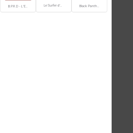
Le Surfer d'Argent Par Stan Lee / Moebius
Black Panther
B.P.R.D - L'Enfer sur Terre #4