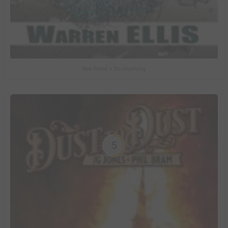
Bad World + Do Anything
5