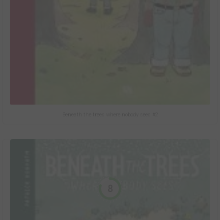
Beneath the trees where nobody sees #2
8