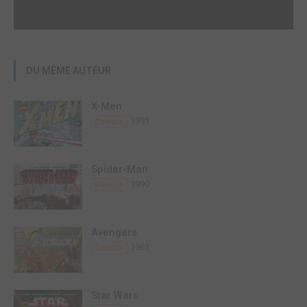
DU MÊME AUTEUR
X-Men
1991
Comics
Spider-Man
1990
Comics
Avengers
1963
Comics
Star Wars