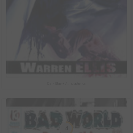
Dark Blue + Atmospherics
4