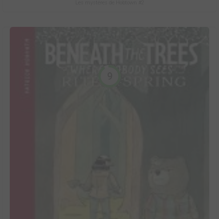
Les mystères de Hobtown #2
9