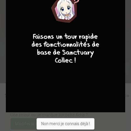
2
0
0
3
7335
9
8
9
8
Collection
Envie
Critique
★
★
★
★
★
★
★
★
★
★
Acheter
Editions
Critiques
Videos
Actu
Discussio
Une erreur ou un manque sur cette fiche ?
Non merci je connais déjà !
Modifier la fiche
Ajouter un objet