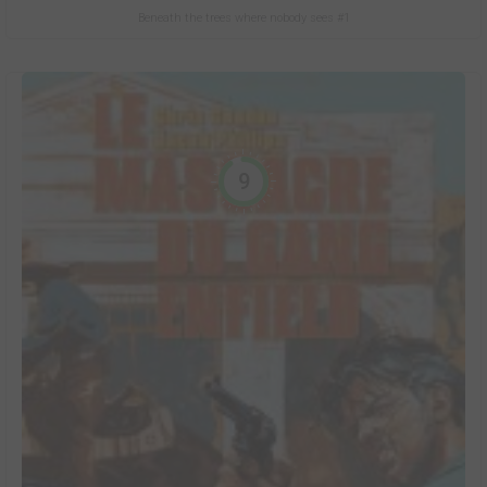
Beneath the trees where nobody sees #1
9