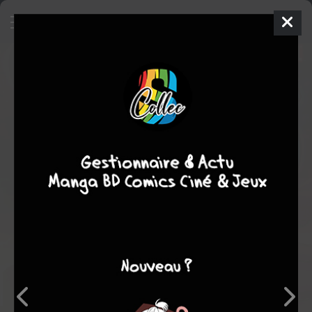
Thor - The World Eaters
Comics
2011
Salvador LARROCA
Dan ABNETT
1
tomes
COMPLÈTE
Compilation
Recueil
Comics / Super Heros
Note globale
Les experts
Membres
7,00
-
1
0
1