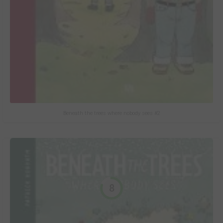
Beneath the trees where nobody sees #2
8