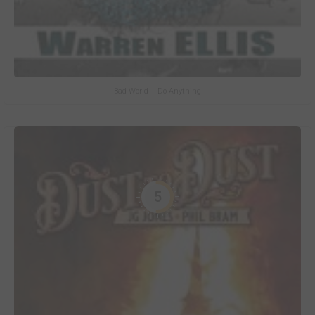
Bad World + Do Anything
5