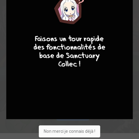
8,12
6,33
8,71
6
21
27
7
6
4
9
314
1
3
8
321
Collection
Envie
Critique
★
★
★
★
★
★
★
★
★
★
Acheter
Non merci je connais déjà !