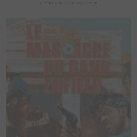
Beneath the trees where nobody sees #1
9