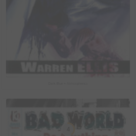
Dark Blue + Atmospherics
4