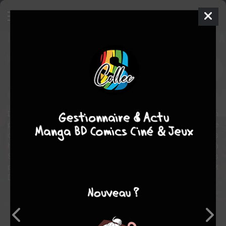
Green Lantern Saga Hors-Série
Comics
2012
COLLECTIF
COLLECTIF
Comics / Super Heros
Découvrez les épisodes oubliés de l’épopée de Green Lantern
précédant Flashpoint ! Les Entités qui dirigent les Corps du Spectre
des Émotions se sont déployées sur Terre et investissent des êtres
humains. Hal Jordan se met en tête de les retrouver, associé à
Sinestro, Carol Ferris, Atrocitus et Barry Allen, le Flash ! Les
prémices de La Guerre des Green Lantern par GEOFF JOHNS et
DOUG MAHNKE !
Note globale
Les experts
Membres